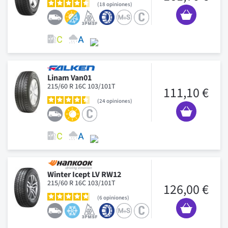
18
opiniones
Linam Van01
215/60 R 16C 103/101T
111,10 €
24
opiniones
Winter Icept LV RW12
215/60 R 16C 103/101T
126,00 €
6
opiniones