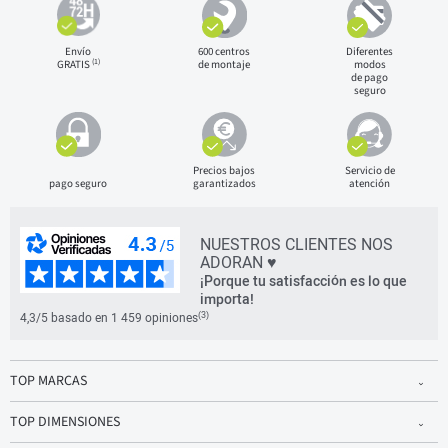
Envío
600 centros
Diferentes
(1)
GRATIS
de montaje
modos
de pago
seguro
Precios bajos
Servicio de
pago seguro
garantizados
atención
NUESTROS CLIENTES NOS
ADORAN ♥
¡Porque tu satisfacción es lo que
importa!
(3)
4,3/5 basado en 1 459 opiniones
TOP MARCAS
TOP DIMENSIONES