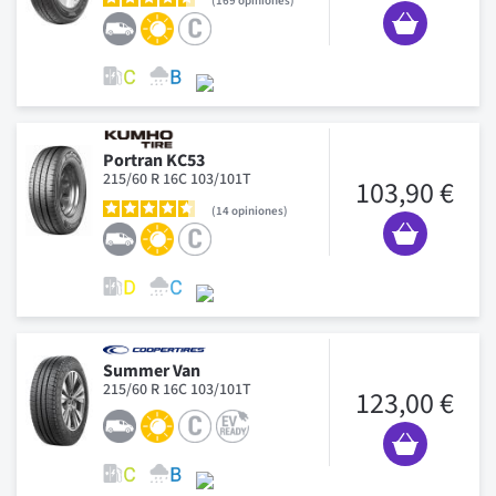
169
opiniones
Portran KC53
215/60 R 16C 103/101T
103,90 €
14
opiniones
Summer Van
215/60 R 16C 103/101T
123,00 €