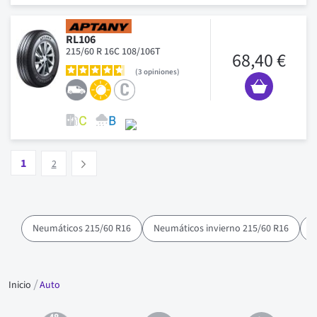
RL106
215/60 R 16C 108/106T
68,40 €
3
opiniones
Pagina
Vous lisez actuellement la page
Pagina
1
Suivant
2
Neumáticos 215/60 R16
Neumáticos invierno 215/60 R16
N
Inicio
Auto