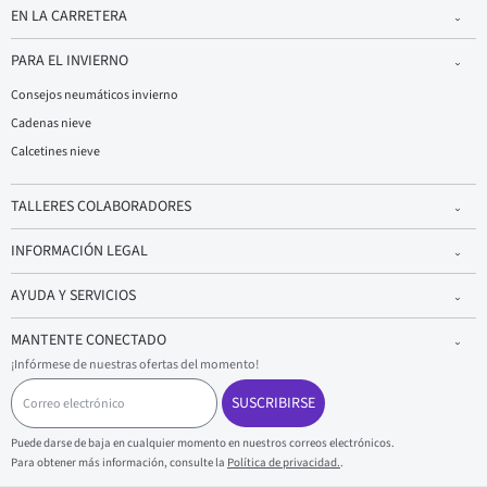
EN LA CARRETERA
PARA EL INVIERNO
Consejos neumáticos invierno
Cadenas nieve
Calcetines nieve
TALLERES COLABORADORES
INFORMACIÓN LEGAL
AYUDA Y SERVICIOS
MANTENTE CONECTADO
¡Infórmese de nuestras ofertas del momento!
C
o
SUSCRIBIRSE
r
r
Puede darse de baja en cualquier momento en nuestros correos electrónicos.
e
Para obtener más información, consulte la
Política de privacidad.
.
o