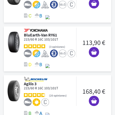
BluEarth-Van RY61
215/60 R 16C 103/101T
113,90 €
3
opiniones
Agilis 3
215/60 R 16C 103/101T
168,40 €
20
opiniones