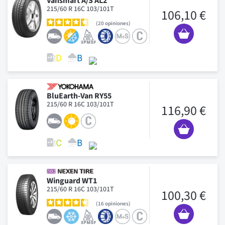
Vansmart A/S AL2
215/60 R 16C 103/101T
106,10 €
20
opiniones
BluEarth-Van RY55
215/60 R 16C 103/101T
116,90 €
Winguard WT1
215/60 R 16C 103/101T
100,30 €
16
opiniones