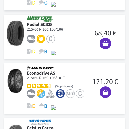
Radial SC328
215/60 R 16C 108/106T
68,40 €
Econodrive AS
215/60 R 16C 103/101T
121,20 €
3
opiniones
Celsius Cargo