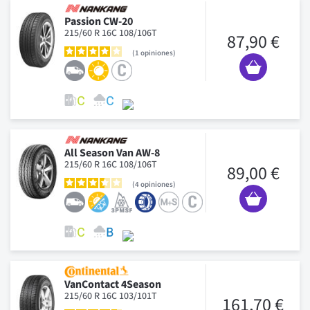
Passion CW-20
215/60 R 16C 108/106T
87,90 €
1
opiniones
All Season Van AW-8
215/60 R 16C 108/106T
89,00 €
4
opiniones
VanContact 4Season
215/60 R 16C 103/101T
161,70 €