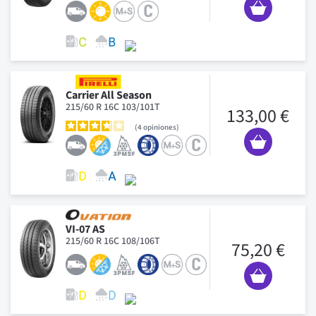
Carrier All Season
215/60 R 16C 103/101T
133,00 €
4
opiniones
VI-07 AS
215/60 R 16C 108/106T
75,20 €