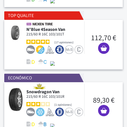
TOP QUALITE
N'Blue 4Season Van
215/60 R 16C 103/101T
112,70 €
17
opiniones
ECONÓMICO
Snowdragon Van
215/60 R 16C 103/101R
89,30 €
1
opiniones