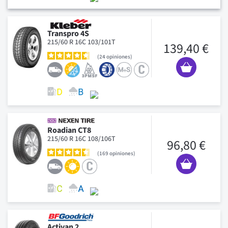
Transpro 4S
215/60 R 16C 103/101T
139,40 €
24
opiniones
Roadian CT8
215/60 R 16C 108/106T
96,80 €
169
opiniones
Activan 2