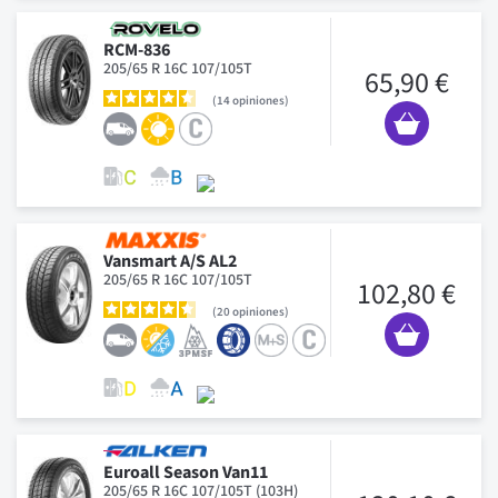
RCM-836
205/65 R 16C 107/105T
65,90 €
14
opiniones
Vansmart A/S AL2
205/65 R 16C 107/105T
102,80 €
20
opiniones
Euroall Season Van11
205/65 R 16C 107/105T (103H)