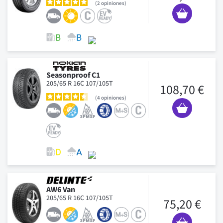
2
opiniones
Seasonproof C1
205/65 R 16C 107/105T
108,70 €
4
opiniones
AW6 Van
205/65 R 16C 107/105T
75,20 €