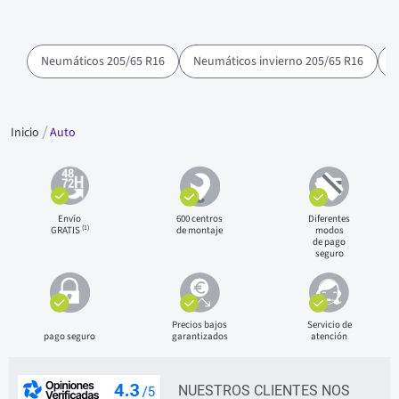
Neumáticos 205/65 R16
Neumáticos invierno 205/65 R16
N
Inicio
Auto
Envío
600 centros
Diferentes
(1)
GRATIS
de montaje
modos
de pago
seguro
Precios bajos
Servicio de
pago seguro
garantizados
atención
NUESTROS CLIENTES NOS