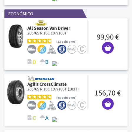
ECONÓMICO
All Season Van Driver
205/65 R 16C 107/105T
99,90 €
12
opiniones
Agilis CrossClimate
205/65 R 16C 107/105T (103T)
156,70 €
45
opiniones