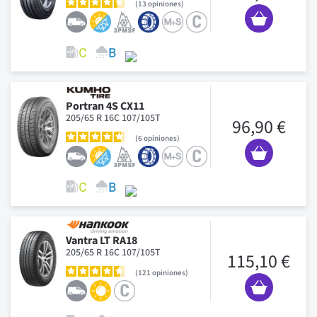
13
opiniones
Portran 4S CX11
205/65 R 16C 107/105T
96,90 €
6
opiniones
Vantra LT RA18
205/65 R 16C 107/105T
115,10 €
121
opiniones