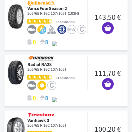
VancoFourSeason 2
205/65 R 16C 107/105T (103H)
143,50 €
2
opiniones
Radial RA28
205/65 R 16C 107/105T
111,70 €
4
opiniones
Vanhawk 3
205/65 R 16C 107/105T
100,20 €