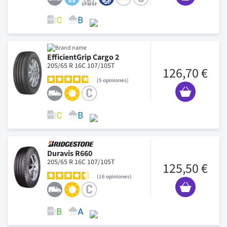
EfficientGrip Cargo 2
205/65 R 16C 107/105T
126,70 €
5
opiniones
Duravis R660
205/65 R 16C 107/105T
125,50 €
16
opiniones