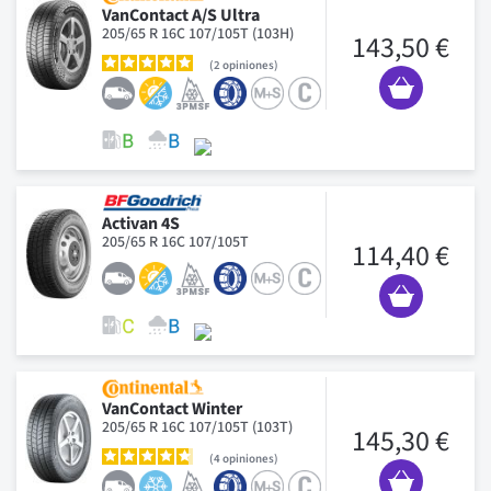
VanContact A/S Ultra
205/65 R 16C 107/105T (103H)
143,50 €
2
opiniones
Activan 4S
205/65 R 16C 107/105T
114,40 €
VanContact Winter
205/65 R 16C 107/105T (103T)
145,30 €
4
opiniones