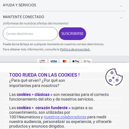
AYUDA Y SERVICIOS
MANTENTE CONECTADO
¡Infórmese de nuestras ofertas del momento!
C
o
SUSCRIBIRSE
r
r
Puede darse de baja en cualquier momento en nuestros correos electrónicos.
e
Para obtener más información, consulte la
Política de privacidad.
.
o
e
l
e
Compras y pagos 100% seguros
c
t
TODO RUEDA CON LAS COOKIES !
1001Neumaticos - Copyright 2025 - Todos los derechos reservados 1001Neumaticos
r
¿Para qué sirven? ¿Por qué son
ó
importantes para nosotros?
n
i
Las
cookies « clásicas »
son necesarias para el correcto
c
Entrega gratuita: por cualquier compra superior o igual a 70€ con IVA (por compras de
funcionamiento del sitio y de nuestros servicios..
o
menos de 70€ con IVA, los gastos de envío son de 7,90€ impuestos incluidos). Los gastos de
envío son de 120€ por paquete, para Islas Baleares, Isla de Formentera, Islas Canarias y
Las
cookies « corazón fundente »
sujetas a su
Melilla y Ceuta.
consentimiento, son utilizadas por
La tarifa actual del catálogo del fabricante no tiene descuento. No refleja la tasa que
1001Neumaticos y
nuestros colaboradores
para medir
generalmente se encuentra en el sitio web.
nuestra audiencia, personalizar su experiencia, y ofrecerle
Agregación de las valoraciones de Opiniones Verificadas registradas el 23/02/2026,
productos y anuncios dirigidos.
basada en 861 opiniones de los últimos 12 meses y un total de 1 459 opiniones acumuladas