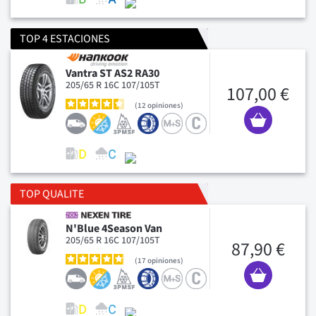
TOP 4 ESTACIONES
Vantra ST AS2 RA30
205/65 R 16C 107/105T
107,00 €
12
opiniones
TOP QUALITE
N'Blue 4Season Van
205/65 R 16C 107/105T
87,90 €
17
opiniones