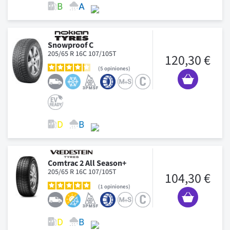
Snowproof C
205/65 R 16C 107/105T
120,30 €
5
opiniones
Comtrac 2 All Season+
205/65 R 16C 107/105T
104,30 €
1
opiniones