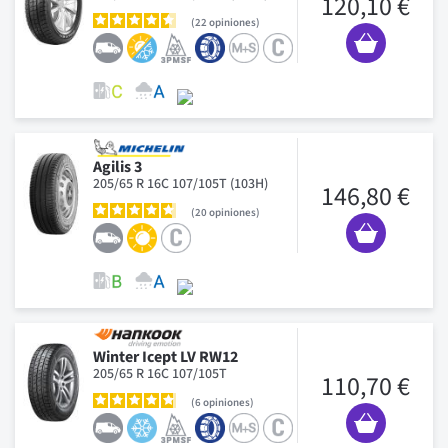
120,10 €
22
opiniones
Agilis 3
205/65 R 16C 107/105T (103H)
146,80 €
20
opiniones
Winter Icept LV RW12
205/65 R 16C 107/105T
110,70 €
6
opiniones