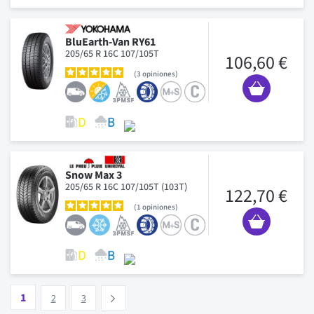
BluEarth-Van RY61
205/65 R 16C 107/105T
106,60 €
3
opiniones
Snow Max 3
205/65 R 16C 107/105T (103T)
122,70 €
1
opiniones
Pagina
Vous lisez actuellement la page
Pagina
Pagina
1
Suivant
2
3