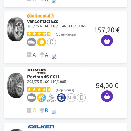
VanContact Eco
205/75 R 16C 116/114R (113/111R)
157,20 €
20
opiniones
Portran 4S CX11
205/75 R 16C 110/108R
94,00 €
6
opiniones