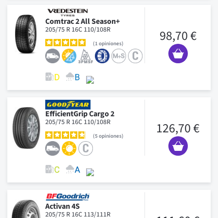
Comtrac 2 All Season+
205/75 R 16C 110/108R
98,70 €
1
opiniones
EfficientGrip Cargo 2
205/75 R 16C 110/108R
126,70 €
5
opiniones
Activan 4S
205/75 R 16C 113/111R