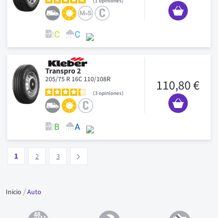
1
opiniones
Transpro 2
205/75 R 16C 110/108R
110,80 €
3
opiniones
Pagina
Vous lisez actuellement la page
Pagina
Pagina
1
Suivant
2
3
Inicio
Auto