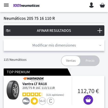
Mi ces
Neumáticos 205 75 16 110 R
AFINAR RESULTADOS
Modificar mis dimensiones
115
Neumáticos
TOP PREMIUM
Vantra LT RA18
205/75 R 16C 113/111R
112,70 €
121
opiniones