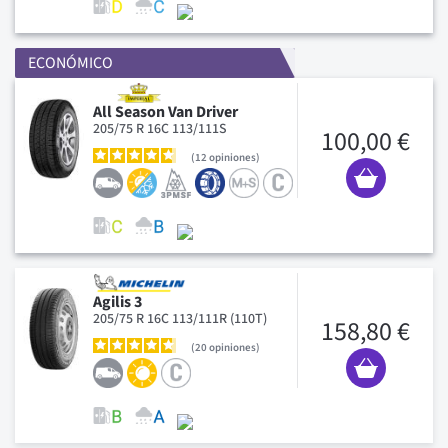
ECONÓMICO
All Season Van Driver
205/75 R 16C 113/111S
100,00 €
12
opiniones
Agilis 3
205/75 R 16C 113/111R (110T)
158,80 €
20
opiniones