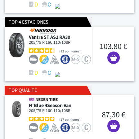
TOP 4 ESTACIONES
Vantra ST AS2 RA30
205/75 R 16C 110/108R
103,80 €
12
opiniones
TOP QUALITE
N'Blue 4Season Van
205/75 R 16C 110/108R
87,30 €
17
opiniones