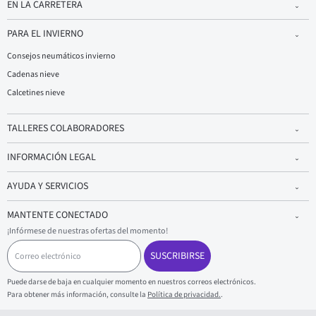
EN LA CARRETERA
PARA EL INVIERNO
Consejos neumáticos invierno
Cadenas nieve
Calcetines nieve
TALLERES COLABORADORES
INFORMACIÓN LEGAL
AYUDA Y SERVICIOS
MANTENTE CONECTADO
¡Infórmese de nuestras ofertas del momento!
C
o
SUSCRIBIRSE
r
r
Puede darse de baja en cualquier momento en nuestros correos electrónicos.
e
Para obtener más información, consulte la
Política de privacidad.
.
o
e