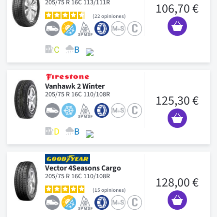
205/75 R 16C 113/111R
106,70 €
22
opiniones
Vanhawk 2 Winter
205/75 R 16C 110/108R
125,30 €
Vector 4Seasons Cargo
205/75 R 16C 110/108R
128,00 €
15
opiniones