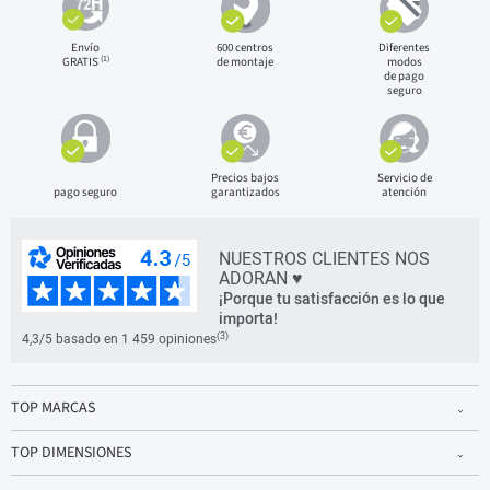
Envío
600 centros
Diferentes
(1)
GRATIS
de montaje
modos
de pago
seguro
Precios bajos
Servicio de
pago seguro
garantizados
atención
NUESTROS CLIENTES NOS
ADORAN ♥
¡Porque tu satisfacción es lo que
importa!
(3)
4,3/5 basado en 1 459 opiniones
TOP MARCAS
TOP DIMENSIONES