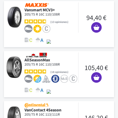
Vansmart MCV3+
205/75 R 16C 110/108R
94,40 €
13
opiniones
AllSeasonMax
205/75 R 16C 110/108R
105,40 €
18
opiniones
VanContact 4Season
205/75 R 16C 113/111R
146,20 €