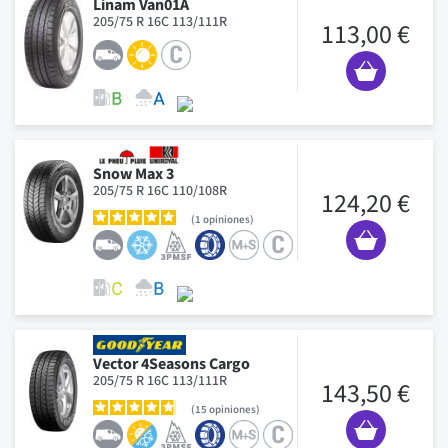
Linam Van01A
205/75 R 16C 113/111R
113,00 €
Snow Max 3
205/75 R 16C 110/108R
124,20 €
1
opiniones
Vector 4Seasons Cargo
205/75 R 16C 113/111R
143,50 €
15
opiniones