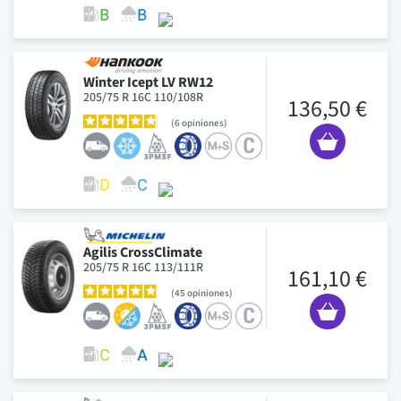
Winter Icept LV RW12
205/75 R 16C 110/108R
136,50 €
6
opiniones
Agilis CrossClimate
205/75 R 16C 113/111R
161,10 €
45
opiniones