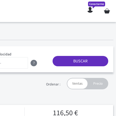
Conectarme
Mi cesta
locidad
BUSCAR
?
Ordenar :
116,50 €