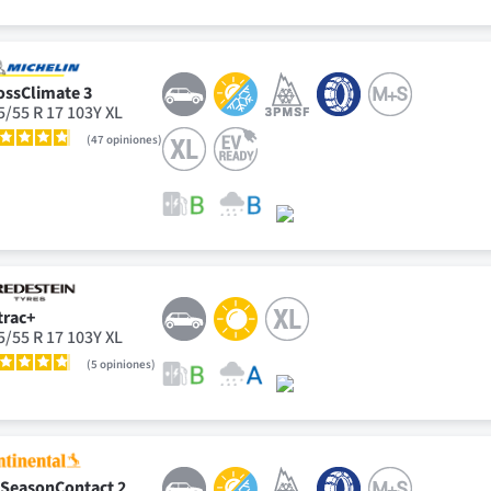
ossClimate 3
5/55 R 17 103Y XL
47
opiniones
trac+
5/55 R 17 103Y XL
5
opiniones
lSeasonContact 2