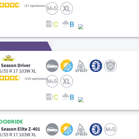
57
opiniones
l Season Driver
5/55 R 17 103W XL
195
opiniones
l Season Elite Z-401
5/55 R 17 103W XL