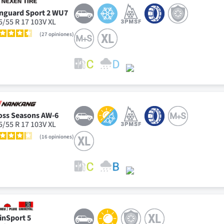
nguard Sport 2 WU7
5/55 R 17 103V XL
27
opiniones
oss Seasons AW-6
5/55 R 17 103V XL
16
opiniones
inSport 5