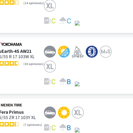
14
opiniones
uEarth-4S AW21
5/55 R 17 103W XL
38
opiniones
Fera Primus
5/55 ZR 17 103Y XL
7
opiniones