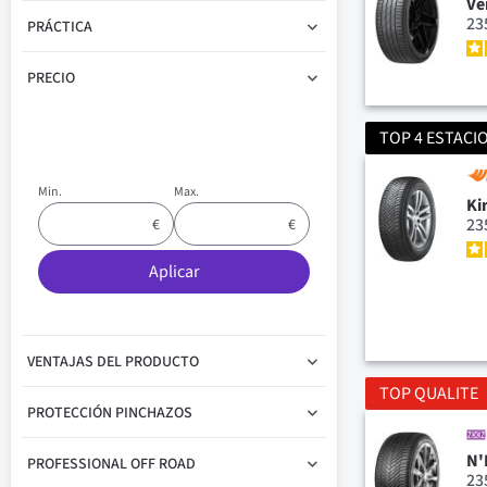
Ve
23
PRÁCTICA
PRECIO
TOP 4 ESTACI
Min.
Max.
Ki
23
Aplicar
VENTAJAS DEL PRODUCTO
TOP QUALITE
PROTECCIÓN PINCHAZOS
N'
PROFESSIONAL OFF ROAD
23