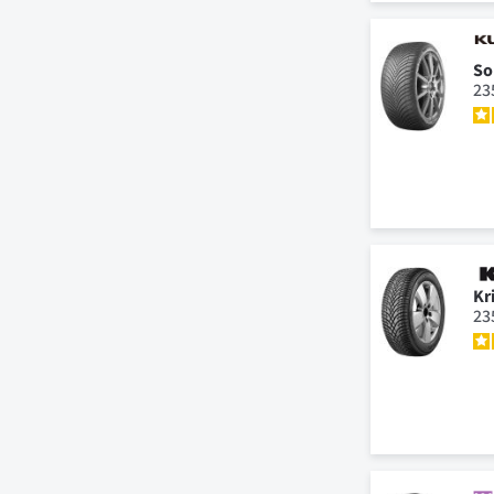
So
23
Kr
23