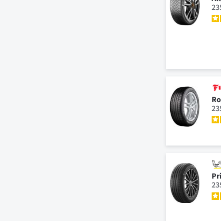
23
Ro
23
Pr
23