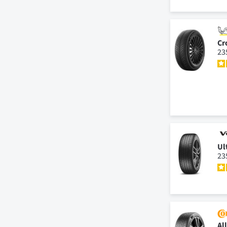
Cr
23
Ul
23
Al