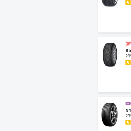
Bl
23
N'
23