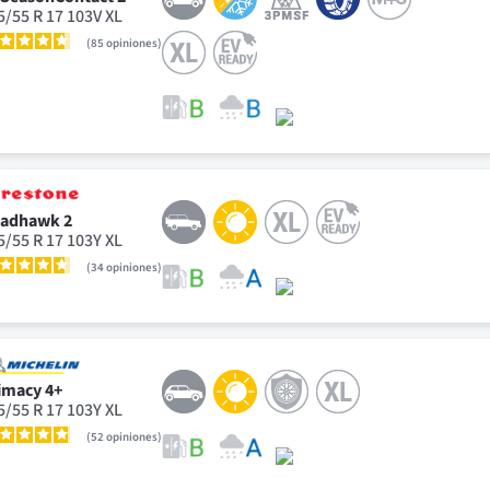
5/55 R 17 103V XL
85
opiniones
adhawk 2
5/55 R 17 103Y XL
34
opiniones
imacy 4+
5/55 R 17 103Y XL
52
opiniones