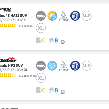
lus 4S HA32 SUV
5/55 R 17 103V XL
4
opiniones
isalp HP3 SUV
5/55 R 17 103H XL
15
opiniones