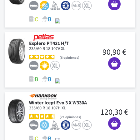
Explero PT431 H/T
235/60 R 18 107V XL
90,90 €
5
opiniones
Winter Icept Evo 3 X W330A
235/60 R 18 107H XL
120,30 €
21
opiniones