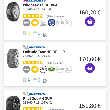
Wildpeak A/T AT3WA
235/60 R 18 107H XL
160,20 €
18
opiniones
Latitude Tour HP DT J LR
235/60 R 18 107V XL
170,60 €
136
opiniones
Pilot Sport 4 SUV
235/60 R 18 107W XL
151,80 €
22
opiniones