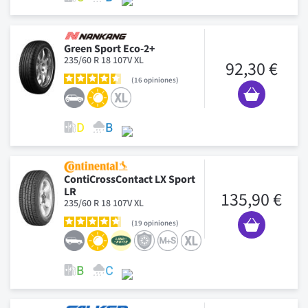
Green Sport Eco-2+
235/60 R 18 107V XL
92,30 €
16
opiniones
ContiCrossContact LX Sport
LR
135,90 €
235/60 R 18 107V XL
19
opiniones