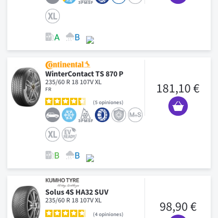
WinterContact TS 870 P
235/60 R 18 107V XL
181,10 €
FR
5
opiniones
Solus 4S HA32 SUV
235/60 R 18 107V XL
98,90 €
4
opiniones