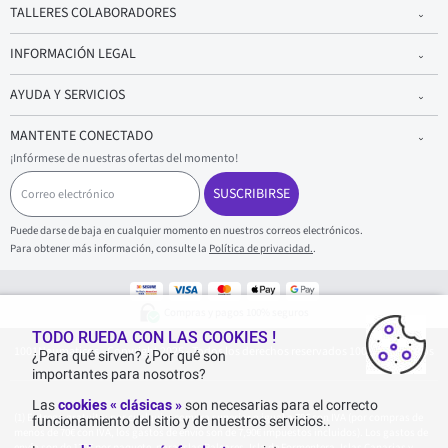
TALLERES COLABORADORES
INFORMACIÓN LEGAL
AYUDA Y SERVICIOS
MANTENTE CONECTADO
¡Infórmese de nuestras ofertas del momento!
C
o
SUSCRIBIRSE
r
r
Puede darse de baja en cualquier momento en nuestros correos electrónicos.
e
Para obtener más información, consulte la
Política de privacidad.
.
o
e
l
e
Compras y pagos 100% seguros
c
t
TODO RUEDA CON LAS COOKIES !
1001Neumaticos - Copyright 2025 - Todos los derechos reservados 1001Neumaticos
r
¿Para qué sirven? ¿Por qué son
ó
importantes para nosotros?
n
i
Las
cookies « clásicas »
son necesarias para el correcto
c
Entrega gratuita: por cualquier compra superior o igual a 70€ con IVA (por compras de
funcionamiento del sitio y de nuestros servicios..
o
menos de 70€ con IVA, los gastos de envío son de 7,90€ impuestos incluidos). Los gastos de
envío son de 120€ por paquete, para Islas Baleares, Isla de Formentera, Islas Canarias y