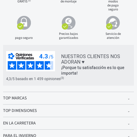
(1)
GRATIS
de montaje
modos
de pago
seguro
Precios bajos
Servicio de
pago seguro
garantizados
atención
NUESTROS CLIENTES NOS
ADORAN ♥
¡Porque tu satisfacción es lo que
importa!
(3)
4,3/5 basado en 1 459 opiniones
TOP MARCAS
TOP DIMENSIONES
EN LA CARRETERA
PARA EL INVIERNO