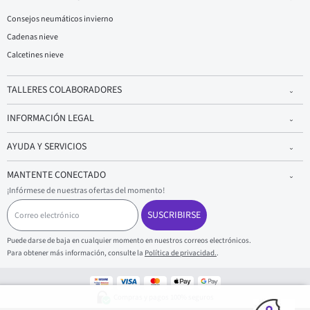
Consejos neumáticos invierno
Cadenas nieve
Calcetines nieve
TALLERES COLABORADORES
INFORMACIÓN LEGAL
AYUDA Y SERVICIOS
MANTENTE CONECTADO
¡Infórmese de nuestras ofertas del momento!
C
o
SUSCRIBIRSE
r
r
Puede darse de baja en cualquier momento en nuestros correos electrónicos.
e
Para obtener más información, consulte la
Política de privacidad.
.
o
e
l
e
Compras y pagos 100% seguros
c