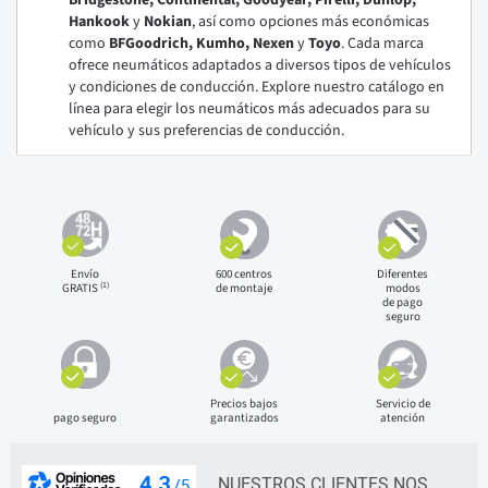
Bridgestone, Continental, Goodyear, Pirelli, Dunlop,
Hankook
y
Nokian
, así como opciones más económicas
como
BFGoodrich, Kumho, Nexen
y
Toyo
. Cada marca
ofrece neumáticos adaptados a diversos tipos de vehículos
y condiciones de conducción. Explore nuestro catálogo en
línea para elegir los neumáticos más adecuados para su
vehículo y sus preferencias de conducción.
Envío
600 centros
Diferentes
(1)
GRATIS
de montaje
modos
de pago
seguro
Precios bajos
Servicio de
pago seguro
garantizados
atención
NUESTROS CLIENTES NOS