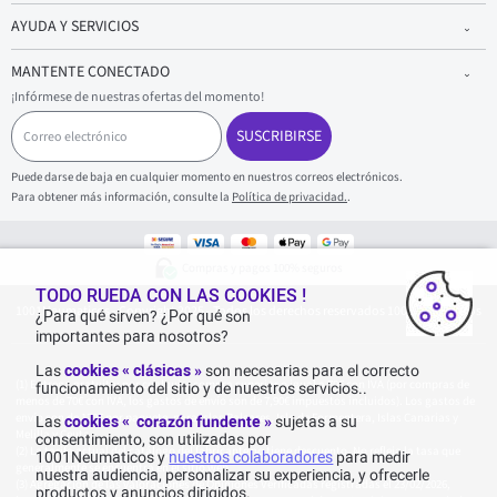
AYUDA Y SERVICIOS
MANTENTE CONECTADO
¡Infórmese de nuestras ofertas del momento!
C
o
SUSCRIBIRSE
r
r
Puede darse de baja en cualquier momento en nuestros correos electrónicos.
e
Para obtener más información, consulte la
Política de privacidad.
.
o
e
l
e
Compras y pagos 100% seguros
c
t
TODO RUEDA CON LAS COOKIES !
1001Neumaticos - Copyright 2025 - Todos los derechos reservados 1001Neumaticos
r
¿Para qué sirven? ¿Por qué son
ó
importantes para nosotros?
n
i
Las
cookies « clásicas »
son necesarias para el correcto
c
Entrega gratuita: por cualquier compra superior o igual a 70€ con IVA (por compras de
funcionamiento del sitio y de nuestros servicios..
o
menos de 70€ con IVA, los gastos de envío son de 7,90€ impuestos incluidos). Los gastos de
envío son de 120€ por paquete, para Islas Baleares, Isla de Formentera, Islas Canarias y
Las
cookies « corazón fundente »
sujetas a su
Melilla y Ceuta.
consentimiento, son utilizadas por
La tarifa actual del catálogo del fabricante no tiene descuento. No refleja la tasa que
1001Neumaticos y
nuestros colaboradores
para medir
generalmente se encuentra en el sitio web.
nuestra audiencia, personalizar su experiencia, y ofrecerle
Agregación de las valoraciones de Opiniones Verificadas registradas el 23/02/2026,
productos y anuncios dirigidos.