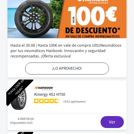
Hasta el 30.08 | Hasta 100€ en vale de compra 1001Neumáticos
por tus neumáticos Hankook. Innovación y seguridad
recompensadas. ¡Oferta exclusiva!
¡LO APROVECHO!
H
a
s
t
a
0
0
€
d
e
r
e
g
a
l
o
1
*
Kinergy 4S2 H750
532
opiniones
A PARTIR DE
Ver
Impuestos incl.