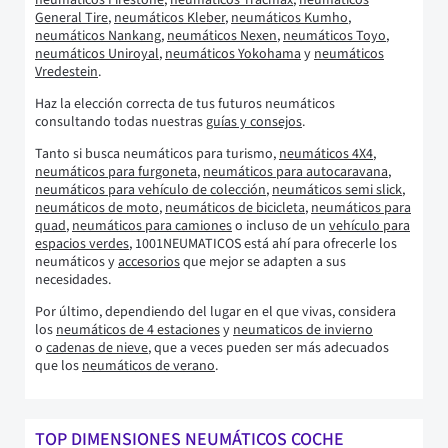
neumáticos Firestone
,
neumáticos Tracmax
,
neumáticos
General Tire
,
neumáticos Kleber
,
neumáticos Kumho
,
neumáticos Nankang
,
neumáticos Nexen
,
neumáticos Toyo
,
neumáticos Uniroyal
,
neumáticos Yokohama
y
neumáticos
Vredestein
.
Haz la elección correcta de tus futuros neumáticos
consultando todas nuestras
guías y consejos
.
Tanto si busca neumáticos para turismo,
neumáticos 4X4
,
neumáticos para furgoneta
,
neumáticos para autocaravana
,
neumáticos para vehículo de colección
,
neumáticos semi slick
,
neumáticos de moto
,
neumáticos de bicicleta
,
neumáticos para
quad
,
neumáticos para camiones
o incluso de un
vehículo para
espacios verdes
, 1001NEUMATICOS está ahí para ofrecerle los
neumáticos y
accesorios
que mejor se adapten a sus
necesidades.
Por último, dependiendo del lugar en el que vivas, considera
los
neumáticos de 4 estaciones
y
neumaticos de invierno
o
cadenas de nieve
, que a veces pueden ser más adecuados
que los
neumáticos de verano
.
TOP DIMENSIONES NEUMÁTICOS COCHE