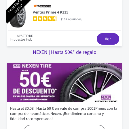
H
a
s
t
a
0
0
€
d
e
r
e
g
a
l
o
1
*
Ventus Prime 4 K135
192
opiniones
A PARTIR DE
Ver
Impuestos incl.
NEXEN | Hasta 50€* de regalo
Hasta el 30.08 | Hasta 50 € en vale de compra 1001Pneus con la
compra de neumáticos Nexen. ¡Rendimiento coreano y
fidelidad recompensada!