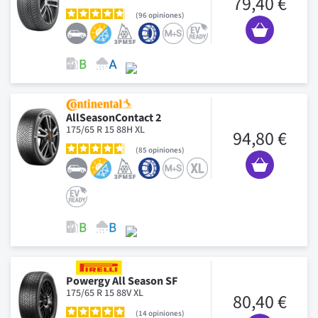
79,40 €
96
opiniones
AllSeasonContact 2
175/65 R 15 88H XL
94,80 €
85
opiniones
Powergy All Season SF
175/65 R 15 88V XL
80,40 €
14
opiniones