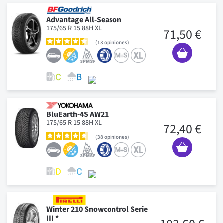
Advantage All-Season
175/65 R 15 88H XL
71,50 €
13
opiniones
BluEarth-4S AW21
175/65 R 15 88H XL
72,40 €
38
opiniones
Winter 210 Snowcontrol Serie
III *