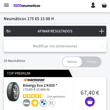
Mi ces
Neumáticos 175 65 15 88 H
AFINAR RESULTADOS
Modificar mis dimensiones
35
Neumáticos
TOP PREMIUM
Kinergy Eco 2 K435 *
175/65 R 15 88H XL
67,40 €
264
opiniones