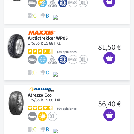
Arctictrekker WP05
175/65 R 15 88T XL
81,50 €
34
opiniones
Atrezzo Eco
175/65 R 15 88H XL
56,40 €
64
opiniones