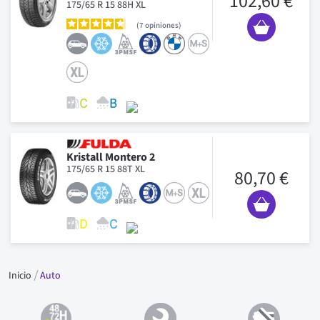
102,60 €
175/65 R 15 88H XL
7
opiniones
Kristall Montero 2
175/65 R 15 88T XL
80,70 €
Inicio
Auto