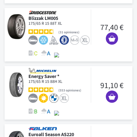
Blizzak LM005
175/65 R 15 88T XL
77,40 €
31
opiniones
Energy Saver *
175/65 R 15 88H XL
91,10 €
553
opiniones
Euroall Season AS220