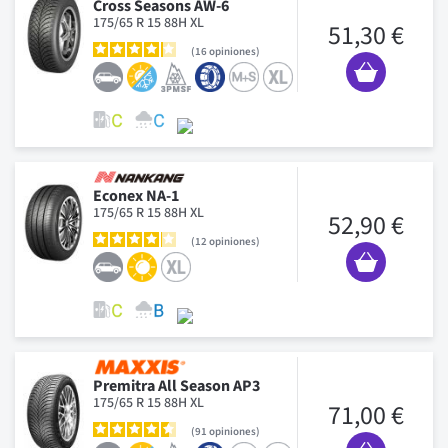
Cross Seasons AW-6
175/65 R 15 88H XL
51,30 €
16
opiniones
Econex NA-1
175/65 R 15 88H XL
52,90 €
12
opiniones
Premitra All Season AP3
175/65 R 15 88H XL
71,00 €
91
opiniones