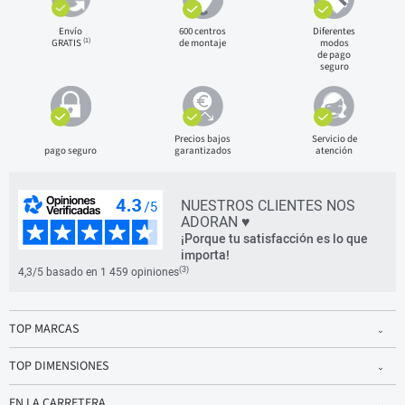
Envío
600 centros
Diferentes
(1)
GRATIS
de montaje
modos
de pago
seguro
Precios bajos
Servicio de
pago seguro
garantizados
atención
NUESTROS CLIENTES NOS
ADORAN ♥
¡Porque tu satisfacción es lo que
importa!
(3)
4,3/5 basado en 1 459 opiniones
TOP MARCAS
TOP DIMENSIONES
EN LA CARRETERA