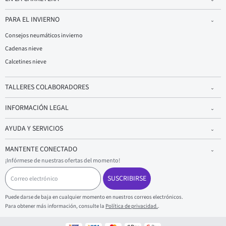
PARA EL INVIERNO
Consejos neumáticos invierno
Cadenas nieve
Calcetines nieve
TALLERES COLABORADORES
INFORMACIÓN LEGAL
AYUDA Y SERVICIOS
MANTENTE CONECTADO
¡Infórmese de nuestras ofertas del momento!
C
o
SUSCRIBIRSE
r
r
Puede darse de baja en cualquier momento en nuestros correos electrónicos.
e
Para obtener más información, consulte la
Política de privacidad.
.
o
e