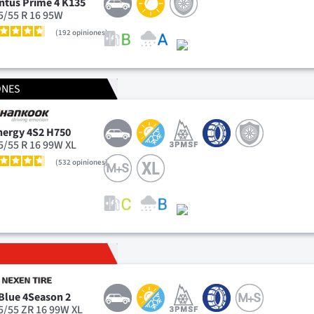
ntus Prime 4 K135
5/55 R 16 95W
192
opiniones
ONES
nergy 4S2 H750
5/55 R 16 99W XL
532
opiniones
Blue 4Season 2
5/55 ZR 16 99W XL