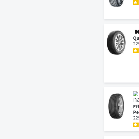
Qu
22
Ef
Pe
22