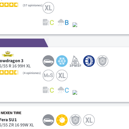
57
opiniones
owdragon 3
5/55 R 16 99H XL
4
opiniones
Fera SU1
5/55 ZR 16 99W XL