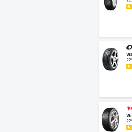
W5
22
Wi
22