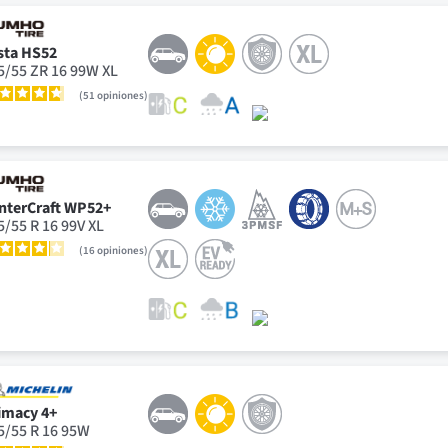
sta HS52
5/55 ZR 16 99W XL
51
opiniones
nterCraft WP52+
5/55 R 16 99V XL
16
opiniones
imacy 4+
5/55 R 16 95W