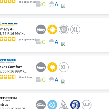
52
opiniones
imacy 4+
5/55 R 16 99Y XL
52
opiniones
oxes Comfort
5/55 R 16 99W XL
8
opiniones
ntrac
5/55 R 16 99H XL