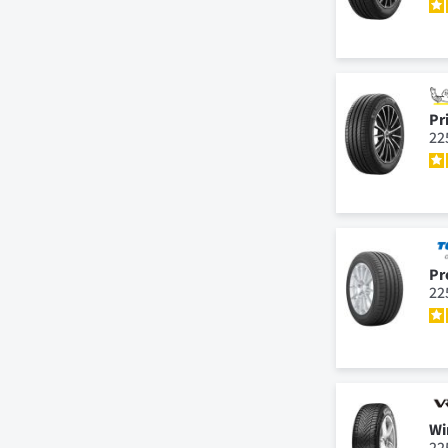
Pr
22
Pr
22
Wi
22