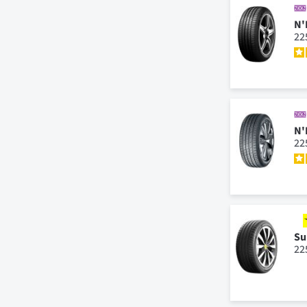
N'
22
N'
22
Su
22