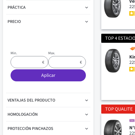
Ve
22
PRÁCTICA
PRECIO
TOP 4 ESTACI
Min.
Max.
Ki
22
Aplicar
VENTAJAS DEL PRODUCTO
TOP QUALITE
HOMOLOGACIÓN
N'
PROTECCIÓN PINCHAZOS
22