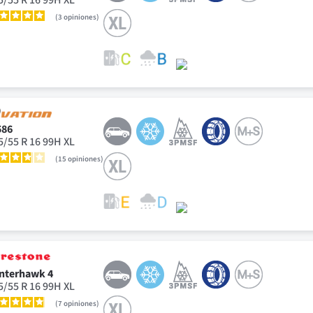
3
opiniones
86
5/55 R 16 99H XL
15
opiniones
nterhawk 4
5/55 R 16 99H XL
7
opiniones