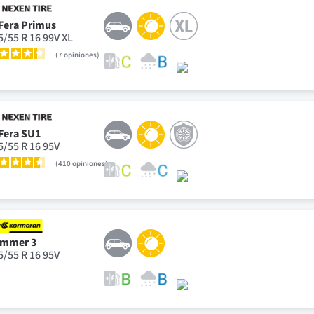
Fera Primus
5/55 R 16 99V XL
7
opiniones
Fera SU1
5/55 R 16 95V
410
opiniones
mmer 3
5/55 R 16 95V