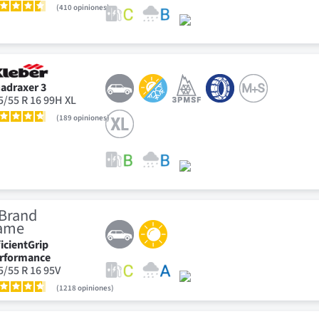
410
opiniones
adraxer 3
5/55 R 16 99H XL
189
opiniones
ficientGrip
rformance
5/55 R 16 95V
1218
opiniones