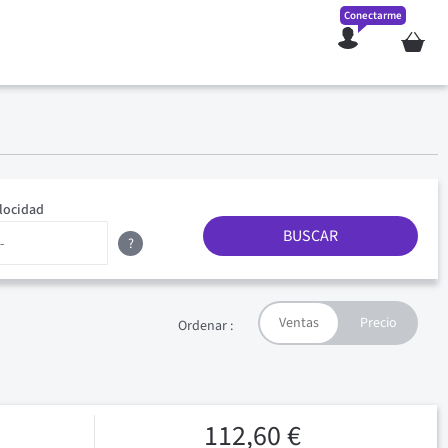
Conectarme
Mi cesta
locidad
BUSCAR
?
Ordenar :
112,60 €