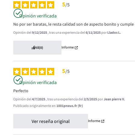
5
/
5
Opinión verificada
No por ser baratas, le resta calidad son de aspecto bonito y cumple
Opinión del
9/12/2025
, tras una experiencia del
6/11/2025
por
Llados L.
Informe
Útil
(0)
5
/
5
Opinión verificada
Perfecto
Opinión del
4/7/2025
, tras una experiencia del
2/5/2025
por
Jean pierre V.
Publicado originalmente en
1001pneus.fr (fr)
Ver reseña original
Informe