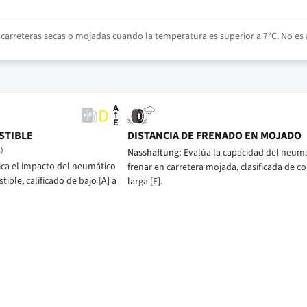
arreteras secas o mojadas cuando la temperatura es superior a 7°C. No es a
STIBLE
DISTANCIA DE FRENADO EN MOJADO
)
Nasshaftung:
Evalúa la capacidad del neumá
ica el impacto del neumático
frenar en carretera mojada, clasificada de cor
ble, calificado de bajo [A] a
larga [E].