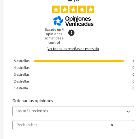
Basado en
4
opiniones
sometidas a
control
Ver todas las reseñas de este sitio
5
estrellas
4
4
estrellas
0
3
estrellas
0
2
estrellas
0
1
estrella
0
Ordenar las opiniones