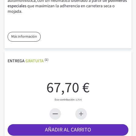
automovilística, con un neumático diseñado a partir de
polímeros
especiales
que maximizan la adherencia en carretera seca o
mojada.
Más información
(1)
ENTREGA
GRATUITA
67,70 €
1,75 €
AÑADIR AL CARRITO