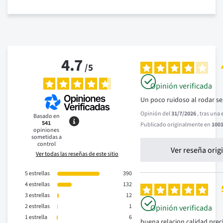
4.7
/
5
Opinión verificada
Un poco ruidoso al rodar seg
Opinión del
31/7/2026
, tras una
Basado en
541
Publicado originalmente en
1001
opiniones
sometidas a
control
Ver reseña orig
Ver todas las reseñas de este sitio
5
estrellas
390
4
estrellas
132
3
estrellas
12
2
estrellas
1
Opinión verificada
1
estrella
6
buena relacion calidad prec