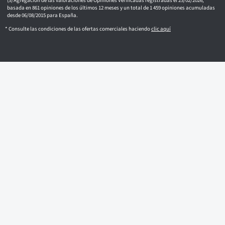
Agregación de las valoraciones de Opiniones Verificadas registradas el 23/02/2026,
basada en 861 opiniones de los últimos 12 meses y un total de 1 459 opiniones acumuladas
desde 06/08/2015 para España.
* Consulte las condiciones de las ofertas comerciales haciendo
clic aquí