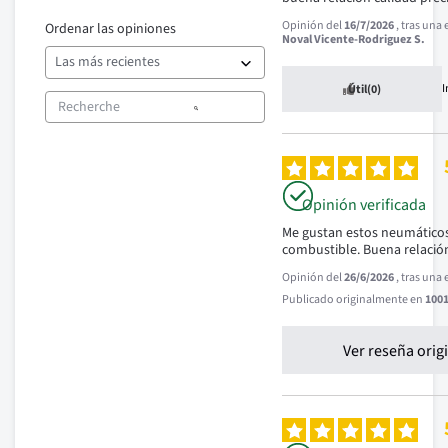
Opinión del
16/7/2026
, tras una
Ordenar las opiniones
Noval Vicente-Rodriguez S.
Útil
(0)
Opinión verificada
Me gustan estos neumáticos,
combustible. Buena relación
Opinión del
26/6/2026
, tras una
Publicado originalmente en
1001
Ver reseña orig