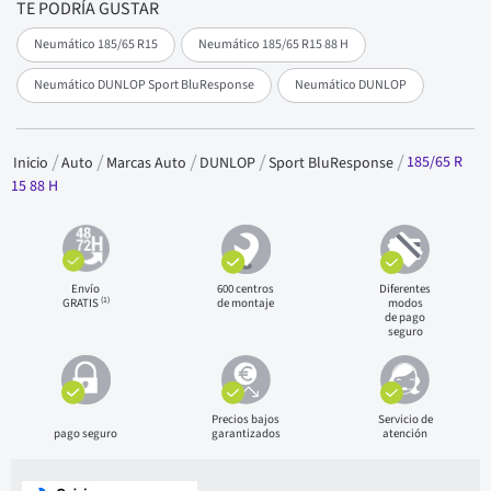
TE PODRÍA GUSTAR
Neumático 185/65 R15
Neumático 185/65 R15 88 H
Neumático DUNLOP Sport BluResponse
Neumático DUNLOP
185/65 R
Inicio
Auto
Marcas Auto
DUNLOP
Sport BluResponse
15 88 H
Envío
600 centros
Diferentes
(1)
GRATIS
de montaje
modos
de pago
seguro
Precios bajos
Servicio de
pago seguro
garantizados
atención