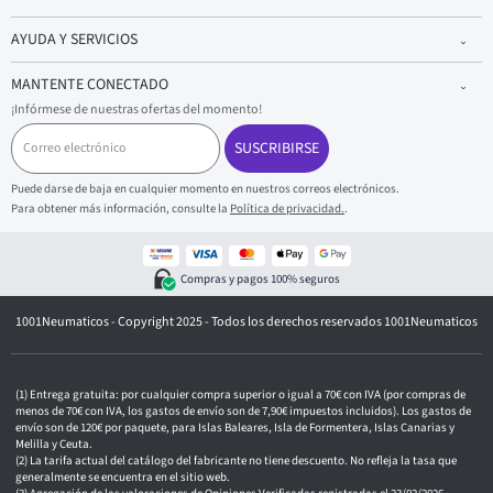
AYUDA Y SERVICIOS
MANTENTE CONECTADO
¡Infórmese de nuestras ofertas del momento!
C
o
SUSCRIBIRSE
r
r
Puede darse de baja en cualquier momento en nuestros correos electrónicos.
e
Para obtener más información, consulte la
Política de privacidad.
.
o
e
l
e
Compras y pagos 100% seguros
c
t
1001Neumaticos - Copyright 2025 - Todos los derechos reservados 1001Neumaticos
r
ó
n
i
c
Entrega gratuita: por cualquier compra superior o igual a 70€ con IVA (por compras de
o
menos de 70€ con IVA, los gastos de envío son de 7,90€ impuestos incluidos). Los gastos de
envío son de 120€ por paquete, para Islas Baleares, Isla de Formentera, Islas Canarias y
Melilla y Ceuta.
La tarifa actual del catálogo del fabricante no tiene descuento. No refleja la tasa que
generalmente se encuentra en el sitio web.