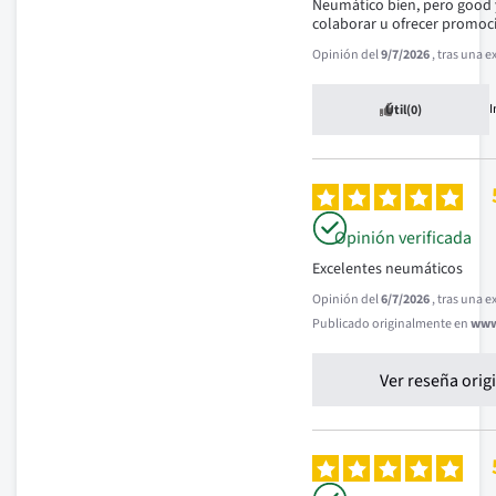
Neumático bien, pero good y
colaborar u ofrecer promoc
Opinión del
9/7/2026
, tras una 
Útil
(0)
Opinión verificada
Excelentes neumáticos
Opinión del
6/7/2026
, tras una 
Publicado originalmente en
www.
Ver reseña orig