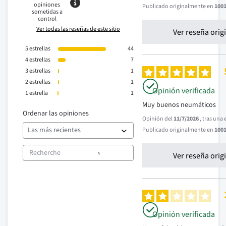
opiniones
Publicado originalmente en
1001
sometidas a
control
Ver todas las reseñas de este sitio
Ver reseña orig
5
estrellas
44
4
estrellas
7
3
estrellas
1
2
estrellas
1
Opinión verificada
1
estrella
1
Muy buenos neumáticos
Ordenar las opiniones
Opinión del
11/7/2026
, tras una
Publicado originalmente en
1001
Ver reseña orig
Opinión verificada