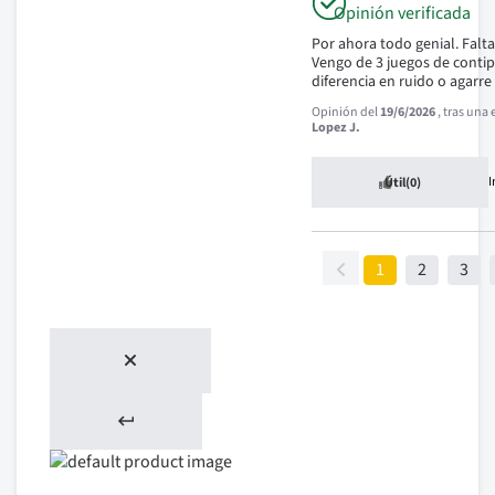
Opinión verificada
Por ahora todo genial. Falta 
Vengo de 3 juegos de conti
diferencia en ruido o agarre
Opinión del
19/6/2026
, tras una
Lopez J.
Útil
(0)
1
2
3