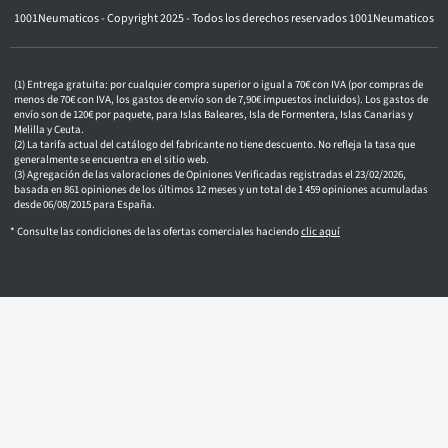
t
1001Neumaticos - Copyright 2025 - Todos los derechos reservados 1001Neumaticos
r
ó
n
i
c
Entrega gratuita: por cualquier compra superior o igual a 70€ con IVA (por compras de
o
menos de 70€ con IVA, los gastos de envío son de 7,90€ impuestos incluidos). Los gastos de
envío son de 120€ por paquete, para Islas Baleares, Isla de Formentera, Islas Canarias y
Melilla y Ceuta.
La tarifa actual del catálogo del fabricante no tiene descuento. No refleja la tasa que
generalmente se encuentra en el sitio web.
Agregación de las valoraciones de Opiniones Verificadas registradas el 23/02/2026,
basada en 861 opiniones de los últimos 12 meses y un total de 1 459 opiniones acumuladas
desde 06/08/2015 para España.
* Consulte las condiciones de las ofertas comerciales haciendo
clic aquí