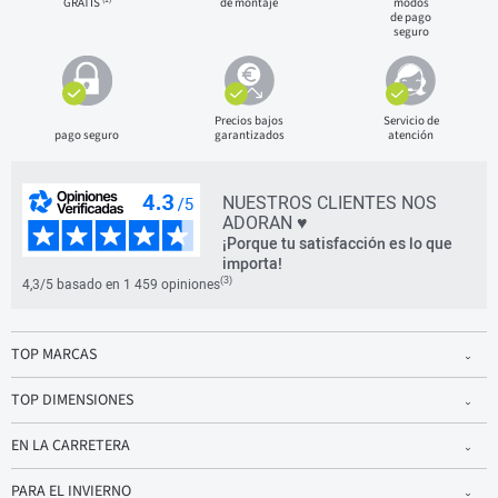
GRATIS
de montaje
modos
de pago
seguro
Precios bajos
Servicio de
pago seguro
garantizados
atención
NUESTROS CLIENTES NOS
ADORAN ♥
¡Porque tu satisfacción es lo que
importa!
(3)
4,3/5 basado en 1 459 opiniones
TOP MARCAS
TOP DIMENSIONES
EN LA CARRETERA
PARA EL INVIERNO