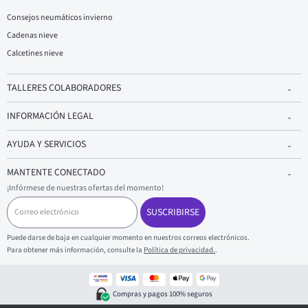
Consejos neumáticos invierno
Cadenas nieve
Calcetines nieve
TALLERES COLABORADORES
INFORMACIÓN LEGAL
AYUDA Y SERVICIOS
MANTENTE CONECTADO
¡Infórmese de nuestras ofertas del momento!
C
o
SUSCRIBIRSE
r
r
Puede darse de baja en cualquier momento en nuestros correos electrónicos.
e
Para obtener más información, consulte la
Política de privacidad.
.
o
e
l
e
Compras y pagos 100% seguros
c