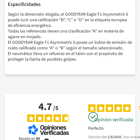
Especificidades
Según la dimensión elegida, el GOODYEAR Eagle F1 Asymmetric 6
puede lucir una calificación “B”, “C” o “D” en la etiqueta europea
de eficiencia energética.
Todas las referencias tienen una clasificación “A” en materia de
agarre en mojado.
El GOODYEAR Eagle F1 Asymmetric 6 posee un índice de emisión de
ruido calificado como “A” o “B” según el tamaño seleccionado.
El neumático lleva un refuerzo en el talón con el propósito de
proteger la llanta de posibles golpes.
4.7
/
5
Opinión verificada
Perfecto
Opinión del
1/8/2026
, tras una 
Basado en
54