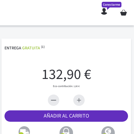
Conectarme
Mi cesta
(1)
ENTREGA
GRATUITA
132,90 €
1,80 €
AÑADIR AL CARRITO