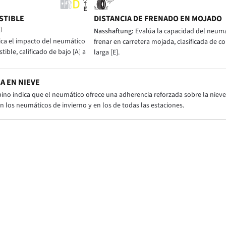
STIBLE
DISTANCIA DE FRENADO EN MOJADO
)
Nasshaftung:
Evalúa la capacidad del neumá
ica el impacto del neumático
frenar en carretera mojada, clasificada de cor
ble, calificado de bajo [A] a
larga [E].
A EN NIEVE
pino indica que el neumático ofrece una adherencia reforzada sobre la nieve 
n los neumáticos de invierno y en los de todas las estaciones.