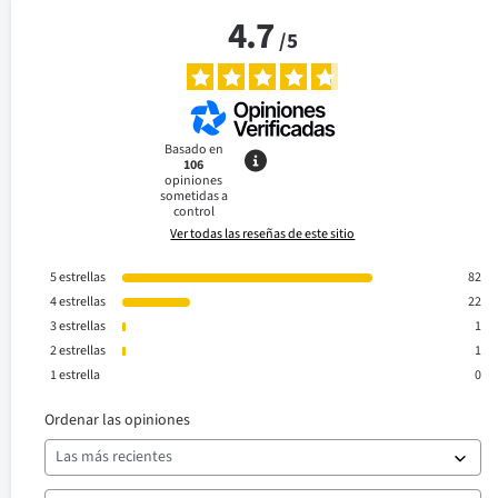
4.7
/
5
Basado en
106
opiniones
sometidas a
control
Ver todas las reseñas de este sitio
5
estrellas
82
4
estrellas
22
3
estrellas
1
2
estrellas
1
1
estrella
0
Ordenar las opiniones