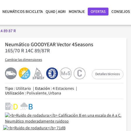
NEUMÁTICOS BICICLETA
QUAD | AGRI
MONTAJE
OFERTAS
CONSEJOS
14 89 87 R
Neumático GOODYEAR Vector 4Seasons
165/70 R 14C 89/87R
Cambiar las dimensiones
Detalles técnicos
Tipo
: Utilitario
Estación
: 4 Estaciones
Utilización
: Polivalente, Urbana