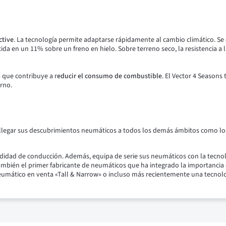
ctive
.
La tecnología permite adaptarse rápidamente al cambio climático.
Se
ida en un 11% sobre un freno en hielo.
Sobre terreno seco, la resistencia a 
 que contribuye a r
educir el consumo de combustible
.
El Vector 4 Seasons 
erno.
egar sus descubrimientos neumáticos a todos los demás ámbitos como los 
comodidad de conducción. Además, equipa de serie sus neumáticos con la te
mbién el primer fabricante de neumáticos que ha integrado la importancia 
mático en venta «Tall & Narrow» o incluso más recientemente una tecnolog