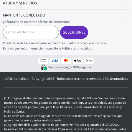
AYUDA Y SERVICIOS
MANTENTE CONECTADO
¡Infórmese de nuestras ofertas del momento!
C
o
SUSCRIBIRSE
r
r
Puede darse de baja en cualquier momento en nuestros correos electrónicos.
e
Para obtener más información, consulte la
Política de privacidad.
.
o
e
l
e
Compras y pagos 100% seguros
c
t
1001Neumaticos - Copyright 2025 - Todos los derechos reservados 1001Neumaticos
r
ó
n
i
c
Entrega gratuita: por cualquier compra superior o igual a 70€ con IVA (por compras de
o
menos de 70€ con IVA, los gastos de envío son de 7,90€ impuestos incluidos). Los gastos de
envío son de 120€ por paquete, para Islas Baleares, Isla de Formentera, Islas Canarias y
Melilla y Ceuta.
La tarifa actual del catálogo del fabricante no tiene descuento. No refleja la tasa que
generalmente se encuentra en el sitio web.
Agregación de las valoraciones de Opiniones Verificadas registradas el 23/02/2026,
basada en 861 opiniones de los últimos 12 meses y un total de 1 459 opiniones acumuladas