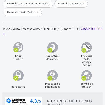
Neumático HANKOOK Dynapro HPX
Neumático HANKOOK
Neumático 4x4 255/65 R17
255/65 R 17 110
Inicio
Auto
Marcas Auto
HANKOOK
Dynapro HPX
H
Envío
600 centros
Diferentes
(1)
GRATIS
de montaje
modos
de pago
seguro
Precios bajos
Servicio de
pago seguro
garantizados
atención
NUESTROS CLIENTES NOS