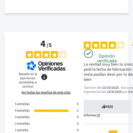
4
/
5
Opinión
verificada
La verdad muy bien lo único
pedí la fecha de fabricación 
Basado en
1
mela podían desir por lo de
opiniones
bien
sometidas a
control
Opinión del
23/10/2025
, tras un
experiencia del
15/9/2025
por
Da
Ver todas las reseñas de este sitio
5
estrellas
0
Útil
(0)
4
estrellas
1
Informe
3
estrellas
0
2
estrellas
0
1
estrella
0