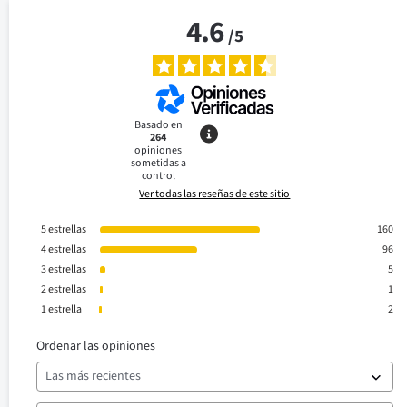
4.6
/
5
Basado en
264
opiniones
sometidas a
control
Ver todas las reseñas de este sitio
5
estrellas
160
4
estrellas
96
3
estrellas
5
2
estrellas
1
1
estrella
2
Ordenar las opiniones