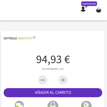
Conectarme
Mi cesta
(1)
ENTREGA
GRATUITA
94,93 €
1,75 €
AÑADIR AL CARRITO