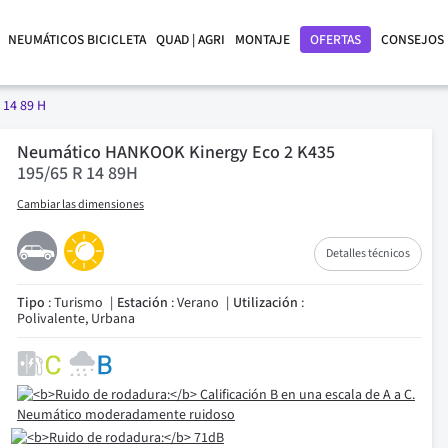
NEUMÁTICOS BICICLETA
QUAD | AGRI
MONTAJE
OFERTAS
CONSEJOS
 14 89 H
Neumático HANKOOK Kinergy Eco 2 K435
195/65 R 14 89H
Cambiar las dimensiones
Detalles técnicos
Tipo
: Turismo
Estación
: Verano
Utilización
:
Polivalente, Urbana