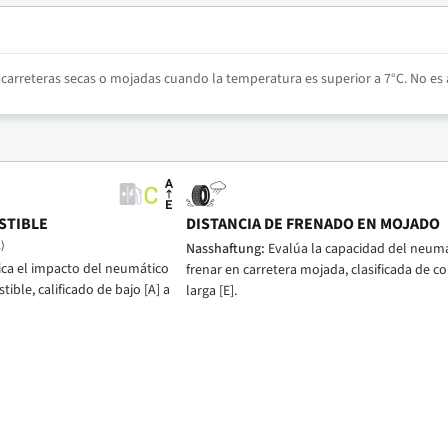
arreteras secas o mojadas cuando la temperatura es superior a 7°C. No es a
STIBLE
DISTANCIA DE FRENADO EN MOJADO
)
Nasshaftung:
Evalúa la capacidad del neumá
ica el impacto del neumático
frenar en carretera mojada, clasificada de cor
ble, calificado de bajo [A] a
larga [E].