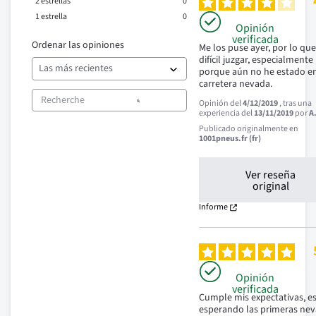
2
estrellas
0
1
estrella
0
Opinión
verificada
Ordenar las opiniones
Me los puse ayer, por lo que 
difícil juzgar, especialmente 
porque aún no he estado en
carretera nevada.
Opinión del
4/12/2019
, tras una
experiencia del
13/11/2019
por
A
Publicado originalmente en
1001pneus.fr (fr)
Ver reseña
original
Informe
Opinión
verificada
Cumple mis expectativas, es
esperando las primeras nev