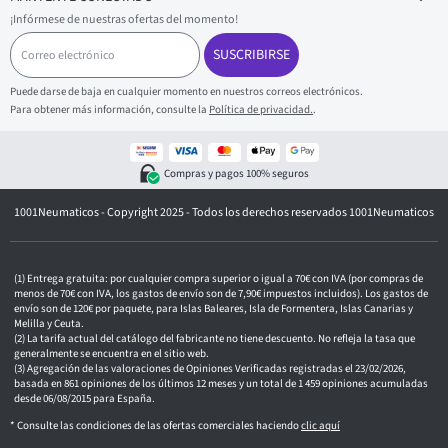
¡Infórmese de nuestras ofertas del momento!
C
o
SUSCRIBIRSE
r
r
Puede darse de baja en cualquier momento en nuestros correos electrónicos.
e
Para obtener más información, consulte la
Política de privacidad.
.
o
e
l
e
Compras y pagos 100% seguros
c
t
1001Neumaticos - Copyright 2025 - Todos los derechos reservados 1001Neumaticos
r
ó
n
i
c
Entrega gratuita: por cualquier compra superior o igual a 70€ con IVA (por compras de
o
menos de 70€ con IVA, los gastos de envío son de 7,90€ impuestos incluidos). Los gastos de
envío son de 120€ por paquete, para Islas Baleares, Isla de Formentera, Islas Canarias y
Melilla y Ceuta.
La tarifa actual del catálogo del fabricante no tiene descuento. No refleja la tasa que
generalmente se encuentra en el sitio web.
Agregación de las valoraciones de Opiniones Verificadas registradas el 23/02/2026,
basada en 861 opiniones de los últimos 12 meses y un total de 1 459 opiniones acumuladas
desde 06/08/2015 para España.
* Consulte las condiciones de las ofertas comerciales haciendo
clic aquí