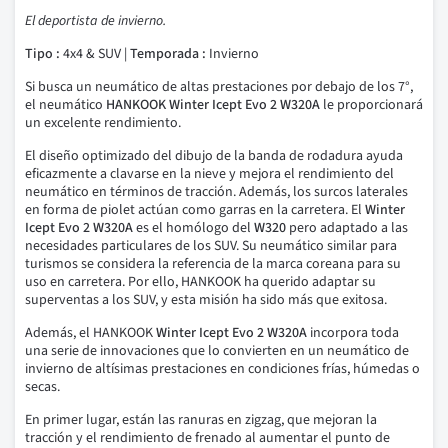
El deportista de invierno.
Tipo :
4x4 & SUV |
Temporada :
Invierno
Si busca un neumático de altas prestaciones por debajo de los 7°,
el neumático
HANKOOK
Winter Icept Evo 2 W320A
le proporcionará
un excelente rendimiento.
El diseño optimizado del dibujo de la banda de rodadura ayuda
eficazmente a clavarse en la nieve y mejora el rendimiento del
neumático en términos de tracción. Además, los surcos laterales
en forma de piolet actúan como garras en la carretera. El
Winter
Icept Evo 2 W320A
es el homólogo del
W320
pero adaptado a las
necesidades particulares de los SUV. Su neumático similar para
turismos se considera la referencia de la marca coreana para su
uso en carretera. Por ello, HANKOOK ha querido adaptar su
superventas a los SUV, y esta misión ha sido más que exitosa.
Además, el HANKOOK
Winter Icept Evo 2 W320A
incorpora toda
una serie de innovaciones que lo convierten en un neumático de
invierno de altísimas prestaciones en condiciones frías, húmedas o
secas.
En primer lugar, están las ranuras en zigzag, que mejoran la
tracción y el rendimiento de frenado al aumentar el punto de