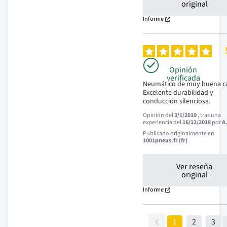
original
Informe
Opinión
verificada
Neumático de muy buena cal
Excelente durabilidad y 
conducción silenciosa.
Opinión del
3/1/2019
, tras una
experiencia del
16/12/2018
por
A
Publicado originalmente en
1001pneus.fr (fr)
Ver reseña
original
Informe
1
2
3