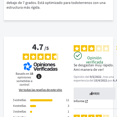
debajo de 7 grados. Está optimizado para todoterrenos con una
estructura más rígida.
4.7
/
5
Opinión
verificada
Se desgastan muy rápido.

Ami manera de ver!
Basado en
15
Opinión del
9/5/2022
, tras una
opiniones
experiencia del
15/4/2022
por
A.
sometidas a
control
Ver todas las reseñas de este sitio
Útil
(0)
5
estrellas
11
Informe
4
estrellas
3
3
estrellas
1