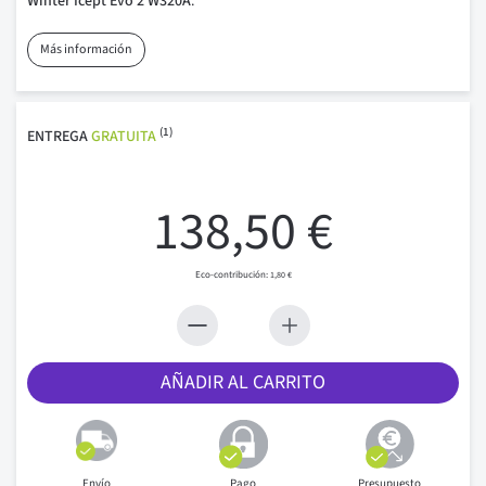
Winter Icept Evo 2 W320A
.
Más información
(1)
ENTREGA
GRATUITA
138,50 €
1,80 €
AÑADIR AL CARRITO
Envío
Pago
Presupuesto