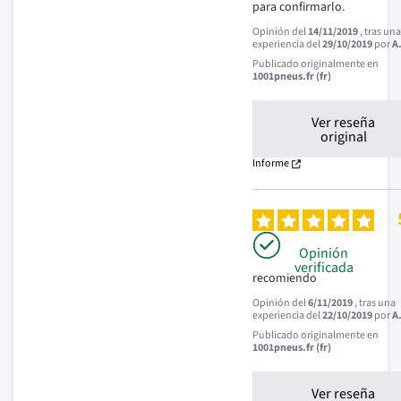
para confirmarlo.
Opinión del
14/11/2019
, tras un
experiencia del
29/10/2019
por
A
Publicado originalmente en
1001pneus.fr (fr)
Ver reseña
original
Informe
Opinión
verificada
recomiendo
Opinión del
6/11/2019
, tras una
experiencia del
22/10/2019
por
A
Publicado originalmente en
1001pneus.fr (fr)
Ver reseña