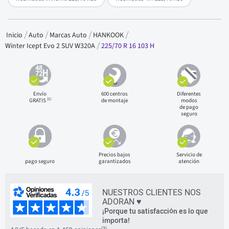
Inicio
Auto
Marcas Auto
HANKOOK
225/70 R 16 103 H
Winter Icept Evo 2 SUV W320A
Envío
600 centros
Diferentes
(1)
GRATIS
de montaje
modos
de pago
seguro
Precios bajos
Servicio de
pago seguro
garantizados
atención
NUESTROS CLIENTES NOS
ADORAN ♥
¡Porque tu satisfacción es lo que
importa!
(3)