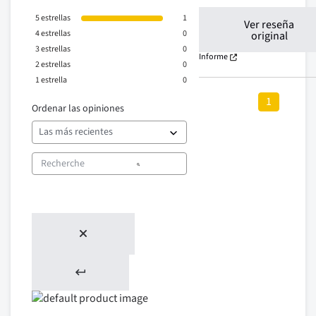
5
estrellas
1
Ver reseña
4
estrellas
0
original
3
estrellas
0
Informe
2
estrellas
0
1
estrella
0
1
Ordenar las opiniones