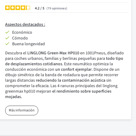
4.2
/
79
opiniones
Aspectos destacados :
Económico
Cómodo
Buena longevidad
Descubra el
LINGLONG Green-Max HP010
en 1001Pneus, diseñado
para coches urbanos, familias y berlinas pequeñas para
todo tipo
de desplazamientos cotidianos
. Este neumático optimiza la
conducción económica con
un confort ejemplar
. Dispone de un
dibujo simétrico de la banda de rodadura que permite recorrer
largas distancias
reduciendo la contaminación acústica
sin
comprometer la eficacia. Las 4 ranuras principales del linglong
greenmax hp010 mejoran
el rendimiento sobre superficies
mojadas.
Más información