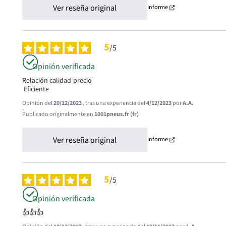
Ver reseña original
Informe
5
/
5
Opinión verificada
Relación calidad-precio

 Eficiente
Opinión del
20/12/2023
, tras una experiencia del
4/12/2023
por
A.A.
Publicado originalmente en
1001pneus.fr (fr)
Ver reseña original
Informe
5
/
5
Opinión verificada
👍👍👍