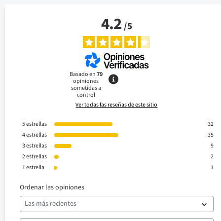
4.2
/
5
Basado en
79
opiniones
sometidas a
control
Ver todas las reseñas de este sitio
5
estrellas
32
4
estrellas
35
3
estrellas
9
2
estrellas
2
1
estrella
1
Ordenar las opiniones