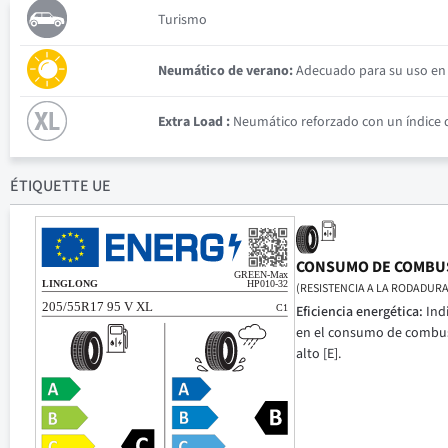
Turismo
Neumático de verano:
Adecuado para su uso en c
Extra Load :
Neumático reforzado con un índice d
ÉTIQUETTE UE
CONSUMO DE COMBU
(RESISTENCIA A LA RODADURA
Eficiencia energética:
Ind
en el consumo de combusti
alto [E].