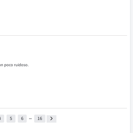
un poco ruidoso.
4
5
6
16