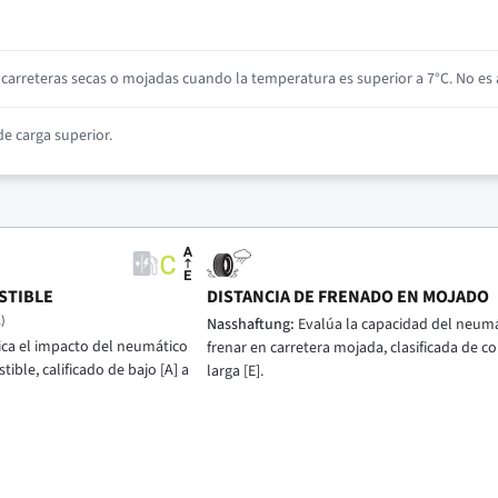
arreteras secas o mojadas cuando la temperatura es superior a 7°C. No es a
e carga superior.
STIBLE
DISTANCIA DE FRENADO EN MOJADO
)
Nasshaftung:
Evalúa la capacidad del neumá
ica el impacto del neumático
frenar en carretera mojada, clasificada de cor
ble, calificado de bajo [A] a
larga [E].