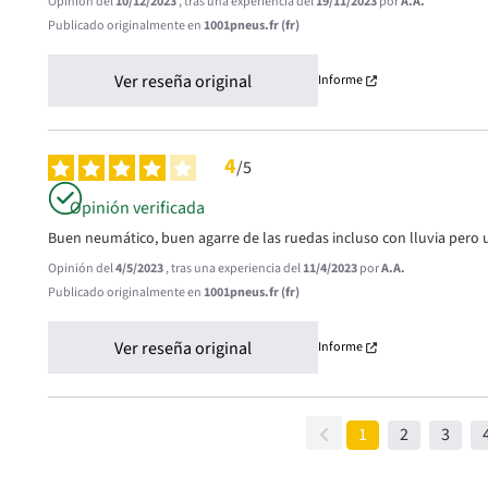
Opinión del
10/12/2023
, tras una experiencia del
19/11/2023
por
A.A.
Publicado originalmente en
1001pneus.fr (fr)
Ver reseña original
Informe
4
/
5
Opinión verificada
Buen neumático, buen agarre de las ruedas incluso con lluvia pero 
Opinión del
4/5/2023
, tras una experiencia del
11/4/2023
por
A.A.
Publicado originalmente en
1001pneus.fr (fr)
Ver reseña original
Informe
1
2
3