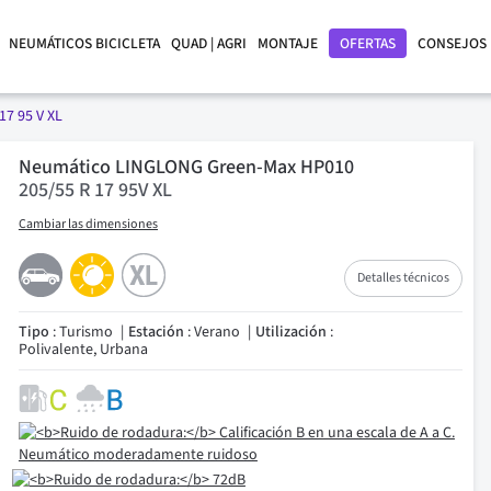
NEUMÁTICOS BICICLETA
QUAD | AGRI
MONTAJE
OFERTAS
CONSEJOS
17 95 V XL
Neumático LINGLONG Green-Max HP010
205/55 R 17 95V XL
Cambiar las dimensiones
Detalles técnicos
Tipo
: Turismo
Estación
: Verano
Utilización
:
Polivalente, Urbana