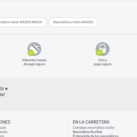
mático moto MAXXIS M6024
Neumáticos moto MAXXIS
Diferentes modos
Sitio y
de pago seguro
pago seguro
N ♥
ta!
IONES
EN LA CARRETERA
auto
Consejos neumático coche
 moto
Neumático Runflat
uto
El desgaste de los neumáticos