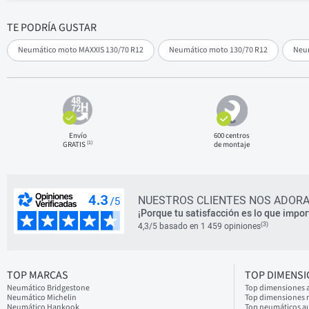
TE PODRÍA GUSTAR
Neumático moto MAXXIS 130/70 R12
Neumático moto 130/70 R12
Neu
Envío
600 centros
(1)
GRATIS
de montaje
NUESTROS CLIENTES NOS ADORA
¡Porque tu satisfacción es lo que impor
(3)
4,3/5 basado en 1 459 opiniones
TOP MARCAS
TOP DIMENS
Neumático Bridgestone
Top dimensiones 
Neumático Michelin
Top dimensiones
Neumático Hankook
Top neumáticos a