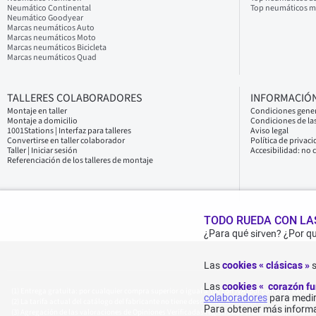
Neumático Continental
Top neumáticos 
Neumático Goodyear
Marcas neumáticos Auto
Marcas neumáticos Moto
Marcas neumáticos Bicicleta
Marcas neumáticos Quad
TALLERES COLABORADORES
INFORMACIÓN
Montaje en taller
Condiciones gener
Montaje a domicilio
Condiciones de las
1001Stations | Interfaz para talleres
Aviso legal
Convertirse en taller colaborador
Política de privac
Taller | Iniciar sesión
Accesibilidad: no
Referenciación de los talleres de montaje
TODO RUEDA CON LAS
¿Para qué sirven? ¿Por q
Las
cookies « clásicas »
s
Las
cookies « corazón f
Entrega gratuita: por cualquier compra superior o igual a 70€ con IVA (por compras de menos
colaboradores
para medir 
La tarifa actual del catálogo del fabricante no tiene descuento. No refleja la tasa que gener
Para obtener más informa
Agregación de las valoraciones de Opiniones Verificadas registradas el 23/02/2026, basada