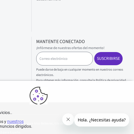
MANTENTE CONECTADO
¡Infórmese de nuestras ofertas del momento!
C
SUSCRIBIRSE
o
r
r
Puede darse de baja en cualquier momento en nuestros correos
e
electrónicos.
o
Para obtener más información, consulte la
Política de privacidad.
.
e
l
e
c
t
icios..
r
ó
os y
nuestros
n
120€ por paquete, para Islas Baleares, Isla de Formentera, Islas Canarias y Melilla y Ceuta.
nuncios dirigidos.
i
015 para España.