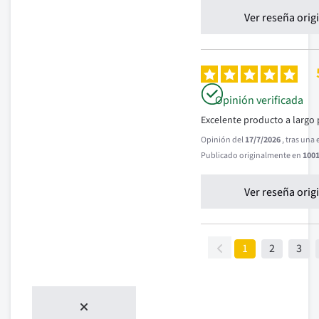
Ver reseña orig
Opinión verificada
Excelente producto a largo 
Opinión del
17/7/2026
, tras una
Publicado originalmente en
1001
Ver reseña orig
1
2
3