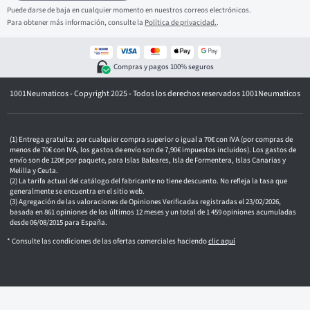
r
Puede darse de baja en cualquier momento en nuestros correos electrónicos.
e
Para obtener más información, consulte la
Política de privacidad.
.
o
e
l
e
Compras y pagos 100% seguros
c
t
1001Neumaticos - Copyright 2025 - Todos los derechos reservados 1001Neumaticos
r
ó
n
i
c
Entrega gratuita: por cualquier compra superior o igual a 70€ con IVA (por compras de
o
menos de 70€ con IVA, los gastos de envío son de 7,90€ impuestos incluidos). Los gastos de
envío son de 120€ por paquete, para Islas Baleares, Isla de Formentera, Islas Canarias y
Melilla y Ceuta.
La tarifa actual del catálogo del fabricante no tiene descuento. No refleja la tasa que
generalmente se encuentra en el sitio web.
Agregación de las valoraciones de Opiniones Verificadas registradas el 23/02/2026,
basada en 861 opiniones de los últimos 12 meses y un total de 1 459 opiniones acumuladas
desde 06/08/2015 para España.
* Consulte las condiciones de las ofertas comerciales haciendo
clic aquí