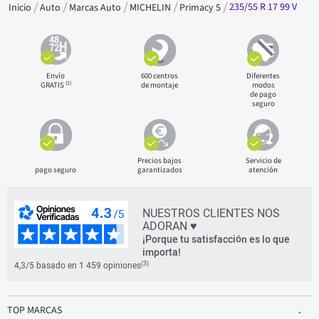
235/55 R 17 99 V
Inicio
Auto
Marcas Auto
MICHELIN
Primacy 5
Envío
600 centros
Diferentes
(1)
GRATIS
de montaje
modos
de pago
seguro
Precios bajos
Servicio de
pago seguro
garantizados
atención
NUESTROS CLIENTES NOS
ADORAN ♥
¡Porque tu satisfacción es lo que
importa!
(3)
4,3/5 basado en 1 459 opiniones
TOP MARCAS