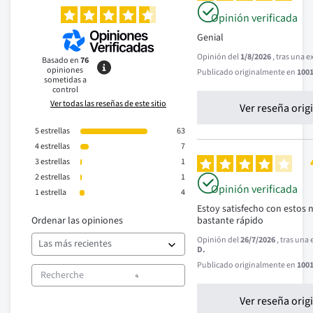
Opinión verificada
Genial
Opinión del
1/8/2026
, tras una 
Basado en
76
opiniones
Publicado originalmente en
1001
sometidas a
control
Ver todas las reseñas de este sitio
Ver reseña orig
5
estrellas
63
4
estrellas
7
3
estrellas
1
2
estrellas
1
Opinión verificada
1
estrella
4
Estoy satisfecho con estos 
Ordenar las opiniones
bastante rápido
Opinión del
26/7/2026
, tras una
D.
Publicado originalmente en
1001
Ver reseña orig