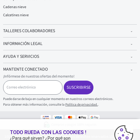
Cadenas nieve
Calcetines nieve
TALLERES COLABORADORES
INFORMACIÓN LEGAL
AYUDA Y SERVICIOS
MANTENTE CONECTADO
¡Infórmese de nuestras ofertas del momento!
C
o
SUSCRIBIRSE
r
r
Puede darse de baja en cualquier momento en nuestros correos electrónicos.
e
Para obtener más información, consulte la
Política de privacidad.
.
o
e
l
e
Compras y pagos 100% seguros
c
t
TODO RUEDA CON LAS COOKIES !
1001Neumaticos - Copyright 2025 - Todos los derechos reservados 1001Neumaticos
r
¿Para qué sirven? ¿Por qué son