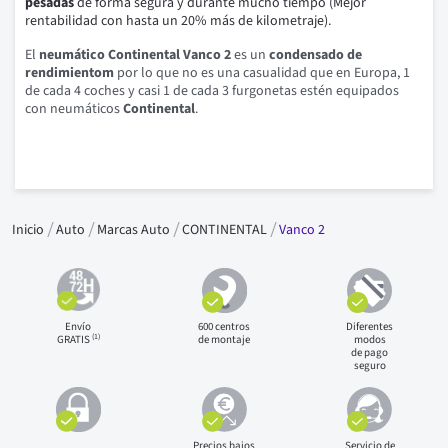
pesadas
de forma segura y durante mucho tiempo (Mejor
rentabilidad con hasta un 20% más de kilometraje).
El
neumático Continental Vanco 2
es un
condensado de
rendimientom
por lo que n
o es una casualidad que en Europa, 1
de cada 4 coches y casi 1 de cada 3 furgonetas estén equipados
con neumáticos
Continental
.
Inicio
Auto
Marcas Auto
CONTINENTAL
Vanco 2
Envío
600 centros
Diferentes
(1)
GRATIS
de montaje
modos
de pago
seguro
Precios bajos
Servicio de