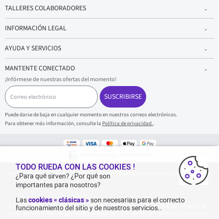
TALLERES COLABORADORES
INFORMACIÓN LEGAL
AYUDA Y SERVICIOS
MANTENTE CONECTADO
¡Infórmese de nuestras ofertas del momento!
C
o
SUSCRIBIRSE
r
r
Puede darse de baja en cualquier momento en nuestros correos electrónicos.
e
Para obtener más información, consulte la
Política de privacidad.
.
o
e
l
e
Compras y pagos 100% seguros
c
t
TODO RUEDA CON LAS COOKIES !
1001Neumaticos - Copyright 2025 - Todos los derechos reservados 1001Neumaticos
r
¿Para qué sirven? ¿Por qué son
ó
importantes para nosotros?
n
i
Las
cookies « clásicas »
son necesarias para el correcto
c
Entrega gratuita: por cualquier compra superior o igual a 70€ con IVA (por compras de
funcionamiento del sitio y de nuestros servicios..
o
menos de 70€ con IVA, los gastos de envío son de 7,90€ impuestos incluidos). Los gastos de