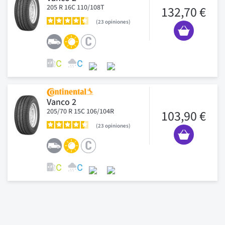
205 R 16C 110/108T
132,70 €
23
opiniones
Vanco 2
205/70 R 15C 106/104R
103,90 €
23
opiniones