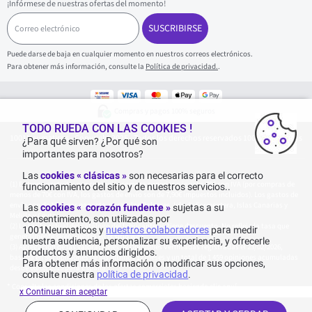
¡Infórmese de nuestras ofertas del momento!
C
o
SUSCRIBIRSE
r
r
Puede darse de baja en cualquier momento en nuestros correos electrónicos.
e
Para obtener más información, consulte la
Política de privacidad.
.
o
e
l
e
Compras y pagos 100% seguros
c
t
TODO RUEDA CON LAS COOKIES !
1001Neumaticos - Copyright 2025 - Todos los derechos reservados 1001Neumaticos
r
¿Para qué sirven? ¿Por qué son
ó
importantes para nosotros?
n
i
Las
cookies « clásicas »
son necesarias para el correcto
c
Entrega gratuita: por cualquier compra superior o igual a 70€ con IVA (por compras de
funcionamiento del sitio y de nuestros servicios..
o
menos de 70€ con IVA, los gastos de envío son de 7,90€ impuestos incluidos). Los gastos de
envío son de 120€ por paquete, para Islas Baleares, Isla de Formentera, Islas Canarias y
Las
cookies « corazón fundente »
sujetas a su
Melilla y Ceuta.
consentimiento, son utilizadas por
La tarifa actual del catálogo del fabricante no tiene descuento. No refleja la tasa que
1001Neumaticos y
nuestros colaboradores
para medir
generalmente se encuentra en el sitio web.
nuestra audiencia, personalizar su experiencia, y ofrecerle
Agregación de las valoraciones de Opiniones Verificadas registradas el 23/02/2026,
productos y anuncios dirigidos.
basada en 861 opiniones de los últimos 12 meses y un total de 1 459 opiniones acumuladas
Para obtener más información o modificar sus opciones,
desde 06/08/2015 para España.
consulte nuestra
política de privacidad
.
* Consulte las condiciones de las ofertas comerciales haciendo
clic aquí
x Continuar sin aceptar