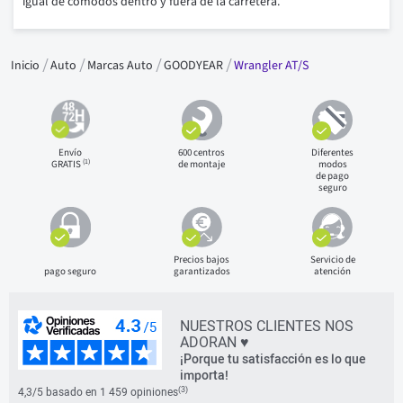
igual de cómodos dentro y fuera de la carretera.
Inicio
Auto
Marcas Auto
GOODYEAR
Wrangler AT/S
Envío
600 centros
Diferentes
(1)
GRATIS
de montaje
modos
de pago
seguro
Precios bajos
Servicio de
pago seguro
garantizados
atención
NUESTROS CLIENTES NOS
ADORAN ♥
¡Porque tu satisfacción es lo que
importa!
(3)
4,3/5 basado en 1 459 opiniones