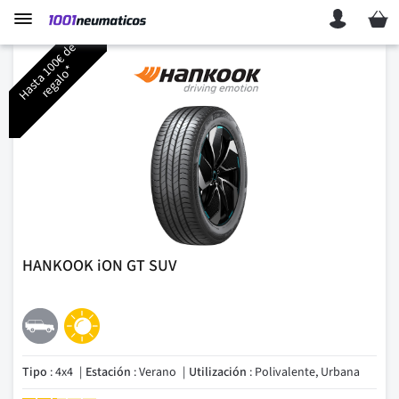
Mi ces
H
a
s
t
a
1
0
0
€
d
e
r
e
g
a
l
o
*
HANKOOK iON GT SUV
Tipo
: 4x4
Estación
: Verano
Utilización
: Polivalente, Urbana