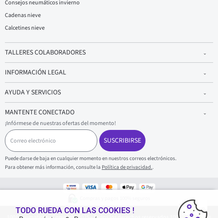
Consejos neumáticos invierno
Cadenas nieve
Calcetines nieve
TALLERES COLABORADORES
INFORMACIÓN LEGAL
AYUDA Y SERVICIOS
MANTENTE CONECTADO
¡Infórmese de nuestras ofertas del momento!
C
o
SUSCRIBIRSE
r
r
Puede darse de baja en cualquier momento en nuestros correos electrónicos.
e
Para obtener más información, consulte la
Política de privacidad.
.
o
e
l
e
Compras y pagos 100% seguros
c
t
TODO RUEDA CON LAS COOKIES !
1001Neumaticos - Copyright 2025 - Todos los derechos reservados 1001Neumaticos