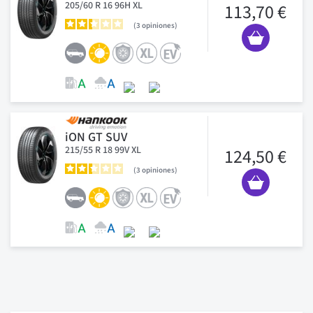
205/60 R 16 96H XL
113,70 €
3
opiniones
iON GT SUV
215/55 R 18 99V XL
124,50 €
3
opiniones