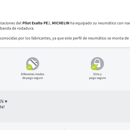
staciones del
Pilot Exalto PE
2,
MICHELIN
ha equipado su neumático con nad
a banda de rodadura.
conocidas por los fabricantes, ya que este perfil de neumático se monta de s
Diferentes modos
Sitio y
de pago seguro
pago seguro
N ♥
ta!