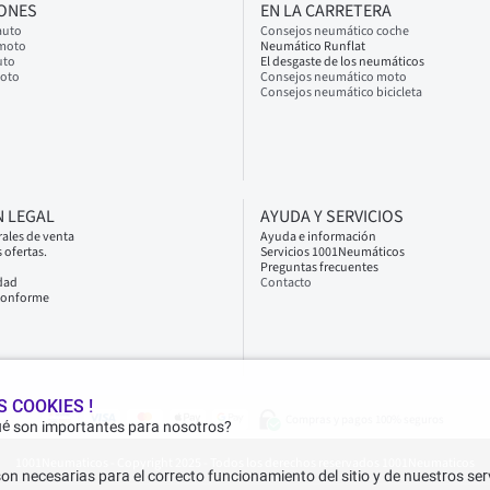
IONES
EN LA CARRETERA
auto
Consejos neumático coche
 moto
Neumático Runflat
uto
El desgaste de los neumáticos
moto
Consejos neumático moto
Consejos neumático bicicleta
 LEGAL
AYUDA Y SERVICIOS
ales de venta
Ayuda e información
 ofertas.
Servicios 1001Neumáticos
Preguntas frecuentes
idad
Contacto
 conforme
 COOKIES !
Compras y pagos 100% seguros
ué son importantes para nosotros?
1001Neumaticos - Copyright 2025 - Todos los derechos reservados 1001Neumaticos
on necesarias para el correcto funcionamiento del sitio y de nuestros serv