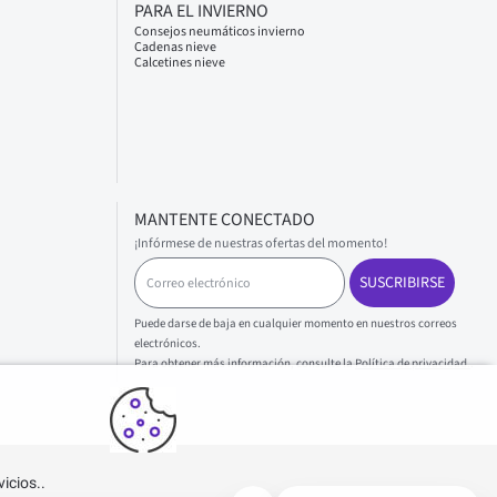
PARA EL INVIERNO
Consejos neumáticos invierno
Cadenas nieve
Calcetines nieve
MANTENTE CONECTADO
¡Infórmese de nuestras ofertas del momento!
C
SUSCRIBIRSE
o
r
r
Puede darse de baja en cualquier momento en nuestros correos
e
electrónicos.
o
Para obtener más información, consulte la
Política de privacidad.
.
e
l
e
c
t
icios..
r