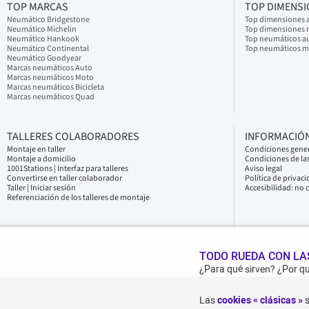
TOP MARCAS
TOP DIMENS
Neumático Bridgestone
Top dimensiones 
Neumático Michelin
Top dimensiones
Neumático Hankook
Top neumáticos a
Neumático Continental
Top neumáticos 
Neumático Goodyear
Marcas neumáticos Auto
Marcas neumáticos Moto
Marcas neumáticos Bicicleta
Marcas neumáticos Quad
TALLERES COLABORADORES
INFORMACIÓN
Montaje en taller
Condiciones gener
Montaje a domicilio
Condiciones de las
1001Stations | Interfaz para talleres
Aviso legal
Convertirse en taller colaborador
Política de privac
Taller | Iniciar sesión
Accesibilidad: no
Referenciación de los talleres de montaje
TODO RUEDA CON LAS
¿Para qué sirven? ¿Por q
Las
cookies « clásicas »
s