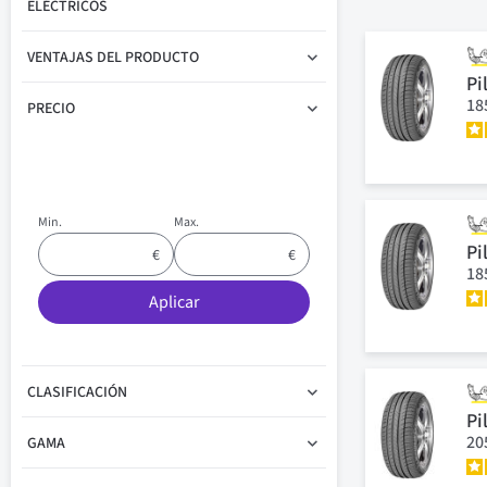
ELÉCTRICOS
VENTAJAS DEL PRODUCTO
Pi
18
PRECIO
Min.
Max.
Pi
18
Aplicar
CLASIFICACIÓN
Pi
20
GAMA