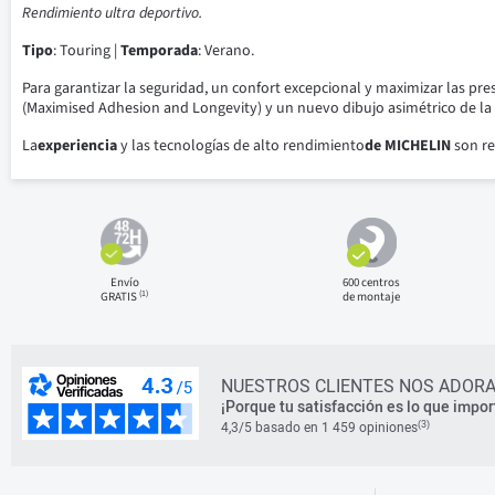
Rendimiento ultra deportivo.
Tipo
: Touring |
Temporada
: Verano.
Para garantizar la seguridad, un confort excepcional y maximizar las pre
(Maximised Adhesion and Longevity) y un nuevo dibujo asimétrico de l
La
experiencia
y las tecnologías de alto rendimiento
de MICHELIN
son re
Envío
600 centros
(1)
GRATIS
de montaje
NUESTROS CLIENTES NOS ADORA
¡Porque tu satisfacción es lo que impor
(3)
4,3/5 basado en 1 459 opiniones