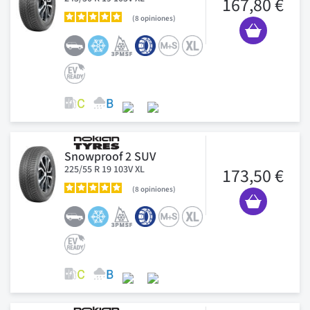
167,80 €
8
opiniones
Snowproof 2 SUV
225/55 R 19 103V XL
173,50 €
8
opiniones