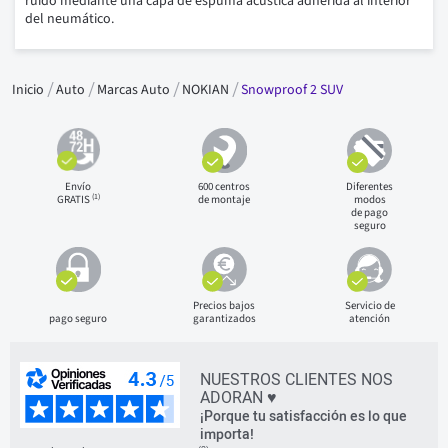
ruido mediante una capa de espuma acústica adherida al interior
del neumático.
Inicio
Auto
Marcas Auto
NOKIAN
Snowproof 2 SUV
Envío
600 centros
Diferentes
(1)
GRATIS
de montaje
modos
de pago
seguro
Precios bajos
Servicio de
pago seguro
garantizados
atención
NUESTROS CLIENTES NOS
ADORAN ♥
¡Porque tu satisfacción es lo que
importa!