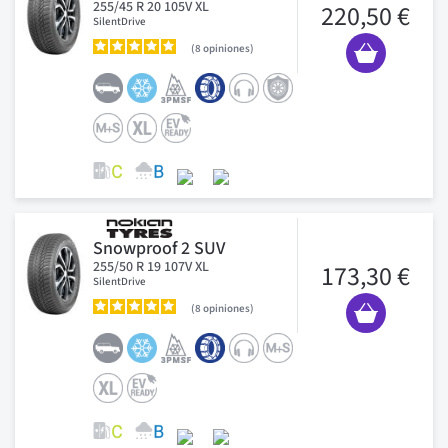
255/45 R 20 105V XL
220,50 €
SilentDrive
8
opiniones
Snowproof 2 SUV
255/50 R 19 107V XL
173,30 €
SilentDrive
8
opiniones