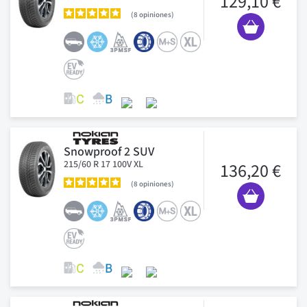
129,10 €
8
opiniones
Snowproof 2 SUV
215/60 R 17 100V XL
136,20 €
8
opiniones