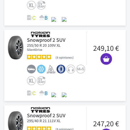
Snowproof 2 SUV
255/50 R 20 109V XL
249,10 €
SilentDrive
8
opiniones
Snowproof 2 SUV
295/40 R 21 111V XL
247,20 €
8
opiniones