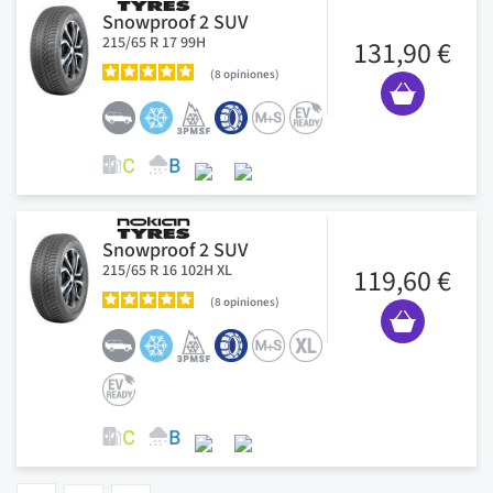
Snowproof 2 SUV
215/65 R 17 99H
131,90 €
8
opiniones
Snowproof 2 SUV
215/65 R 16 102H XL
119,60 €
8
opiniones
Pagina
Vous lisez actuellement la page