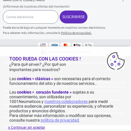
MANTENTE CONECTADO
¡Infórmese de nuestras ofertas del momento!
C
o
SUSCRIBIRSE
r
r
Puede darse de baja en cualquier momento en nuestros correos electrónicos.
e
Para obtener más información, consulte la
Política de privacidad.
.
o
e
l
e
Compras y pagos 100% seguros
c
t
TODO RUEDA CON LAS COOKIES !
1001Neumaticos - Copyright 2025 - Todos los derechos reservados 1001Neumaticos
r
¿Para qué sirven? ¿Por qué son
ó
importantes para nosotros?
n
i
Las
cookies « clásicas »
son necesarias para el correcto
c
Entrega gratuita: por cualquier compra superior o igual a 70€ con IVA (por compras de
funcionamiento del sitio y de nuestros servicios..
o
menos de 70€ con IVA, los gastos de envío son de 7,90€ impuestos incluidos). Los gastos de
envío son de 120€ por paquete, para Islas Baleares, Isla de Formentera, Islas Canarias y
Las
cookies « corazón fundente »
sujetas a su
Melilla y Ceuta.
consentimiento, son utilizadas por
La tarifa actual del catálogo del fabricante no tiene descuento. No refleja la tasa que
1001Neumaticos y
nuestros colaboradores
para medir
generalmente se encuentra en el sitio web.
nuestra audiencia, personalizar su experiencia, y ofrecerle
Agregación de las valoraciones de Opiniones Verificadas registradas el 23/02/2026,
productos y anuncios dirigidos.
basada en 861 opiniones de los últimos 12 meses y un total de 1 459 opiniones acumuladas
Para obtener más información o modificar sus opciones,
desde 06/08/2015 para España.
consulte nuestra
política de privacidad
.
* Consulte las condiciones de las ofertas comerciales haciendo
clic aquí
x Continuar sin aceptar