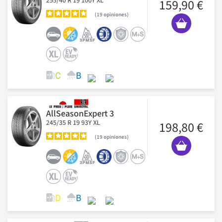
255/40 R 19 100Y XL
159,90 €
19
opiniones
AllSeasonExpert 3
245/35 R 19 93Y XL
198,80 €
19
opiniones