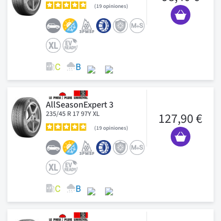
19
opiniones
AllSeasonExpert 3
235/45 R 17 97Y XL
127,90 €
19
opiniones