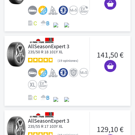
AllSeasonExpert 3
235/50 R 18 101Y XL
141,50 €
19
opiniones
AllSeasonExpert 3
235/55 R 17 103Y XL
129,10 €