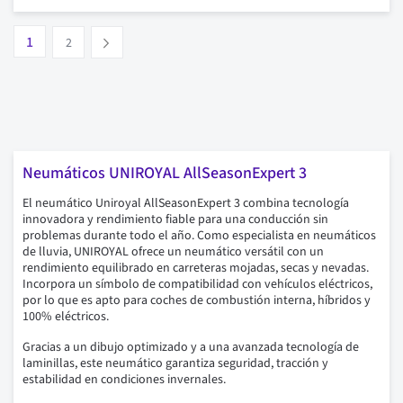
Pagina
Vous lisez actuellement la page
Pagina
1
Suivant
2
Neumáticos UNIROYAL AllSeasonExpert 3
El neumático Uniroyal AllSeasonExpert 3 combina tecnología
innovadora y rendimiento fiable para una conducción sin
problemas durante todo el año. Como especialista en neumáticos
de lluvia, UNIROYAL ofrece un neumático versátil con un
rendimiento equilibrado en carreteras mojadas, secas y nevadas.
Incorpora un símbolo de compatibilidad con vehículos eléctricos,
por lo que es apto para coches de combustión interna, híbridos y
100% eléctricos.
Gracias a un dibujo optimizado y a una avanzada tecnología de
laminillas, este neumático garantiza seguridad, tracción y
estabilidad en condiciones invernales.