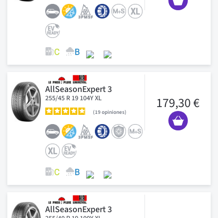
AllSeasonExpert 3
255/45 R 19 104Y XL
179,30 €
19
opiniones
AllSeasonExpert 3