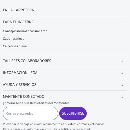
EN LA CARRETERA
PARA EL INVIERNO
Consejos neumáticos invierno
Cadenas nieve
Calcetines nieve
TALLERES COLABORADORES
INFORMACIÓN LEGAL
AYUDA Y SERVICIOS
MANTENTE CONECTADO
¡Infórmese de nuestras ofertas del momento!
C
o
SUSCRIBIRSE
r
r
Puede darse de baja en cualquier momento en nuestros correos electrónicos.
e
Para obtener más información, consulte la
Política de privacidad.
.