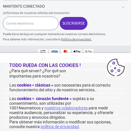
MANTENTE CONECTADO
¡Infórmese de nuestras ofertas del momento!
C
o
SUSCRIBIRSE
r
r
Puede darse de baja en cualquier momento en nuestros correos electrónicos.
e
Para obtener más información, consulte la
Política de privacidad.
.
o
e
l
e
Compras y pagos 100% seguros
c
t
TODO RUEDA CON LAS COOKIES !
1001Neumaticos - Copyright 2025 - Todos los derechos reservados 1001Neumaticos
r
¿Para qué sirven? ¿Por qué son
ó
importantes para nosotros?
n
i
Las
cookies « clásicas »
son necesarias para el correcto
c
Entrega gratuita: por cualquier compra superior o igual a 70€ con IVA (por compras de
funcionamiento del sitio y de nuestros servicios..
o
menos de 70€ con IVA, los gastos de envío son de 7,90€ impuestos incluidos). Los gastos de
envío son de 120€ por paquete, para Islas Baleares, Isla de Formentera, Islas Canarias y
Las
cookies « corazón fundente »
sujetas a su
Melilla y Ceuta.
consentimiento, son utilizadas por
La tarifa actual del catálogo del fabricante no tiene descuento. No refleja la tasa que
1001Neumaticos y
nuestros colaboradores
para medir
generalmente se encuentra en el sitio web.
nuestra audiencia, personalizar su experiencia, y ofrecerle
Agregación de las valoraciones de Opiniones Verificadas registradas el 23/02/2026,
productos y anuncios dirigidos.
basada en 861 opiniones de los últimos 12 meses y un total de 1 459 opiniones acumuladas
Para obtener más información o modificar sus opciones,
desde 06/08/2015 para España.
consulte nuestra
política de privacidad
.