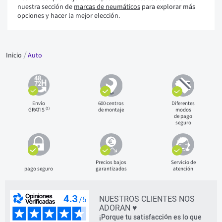
nuestra sección de
marcas de neumáticos
para explorar más
opciones y hacer la mejor elección.
Inicio
Auto
Envío
600 centros
Diferentes
(1)
GRATIS
de montaje
modos
de pago
seguro
Precios bajos
Servicio de
pago seguro
garantizados
atención
NUESTROS CLIENTES NOS
ADORAN ♥
¡Porque tu satisfacción es lo que