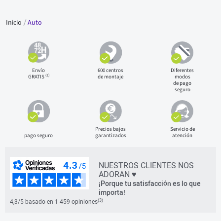
Inicio
Auto
Envío
600 centros
Diferentes
(1)
GRATIS
de montaje
modos
de pago
seguro
Precios bajos
Servicio de
pago seguro
garantizados
atención
NUESTROS CLIENTES NOS
ADORAN ♥
¡Porque tu satisfacción es lo que
importa!
(3)
4,3/5 basado en 1 459 opiniones