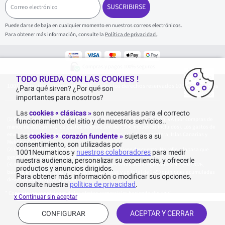
o
SUSCRIBIRSE
r
r
Puede darse de baja en cualquier momento en nuestros correos electrónicos.
e
Para obtener más información, consulte la
Política de privacidad.
.
o
e
l
e
Compras y pagos 100% seguros
c
t
TODO RUEDA CON LAS COOKIES !
1001Neumaticos - Copyright 2025 - Todos los derechos reservados 1001Neumaticos
r
¿Para qué sirven? ¿Por qué son
ó
importantes para nosotros?
n
i
Las
cookies « clásicas »
son necesarias para el correcto
c
Entrega gratuita: por cualquier compra superior o igual a 70€ con IVA (por compras de
funcionamiento del sitio y de nuestros servicios..
o
menos de 70€ con IVA, los gastos de envío son de 7,90€ impuestos incluidos). Los gastos de
envío son de 120€ por paquete, para Islas Baleares, Isla de Formentera, Islas Canarias y
Las
cookies « corazón fundente »
sujetas a su
Melilla y Ceuta.
consentimiento, son utilizadas por
La tarifa actual del catálogo del fabricante no tiene descuento. No refleja la tasa que
1001Neumaticos y
nuestros colaboradores
para medir
generalmente se encuentra en el sitio web.
nuestra audiencia, personalizar su experiencia, y ofrecerle
Agregación de las valoraciones de Opiniones Verificadas registradas el 23/02/2026,
productos y anuncios dirigidos.
basada en 861 opiniones de los últimos 12 meses y un total de 1 459 opiniones acumuladas
Para obtener más información o modificar sus opciones,
desde 06/08/2015 para España.
consulte nuestra
política de privacidad
.
* Consulte las condiciones de las ofertas comerciales haciendo
clic aquí
x Continuar sin aceptar
CONFIGURAR
ACEPTAR Y CERRAR