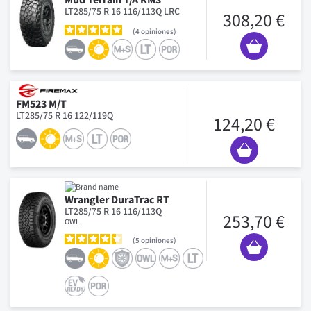
LT285/75 R 16 116/113Q LRC
308,20 €
4
opiniones
FM523 M/T
LT285/75 R 16 122/119Q
124,20 €
Wrangler DuraTrac RT
LT285/75 R 16 116/113Q
253,70 €
OWL
5
opiniones