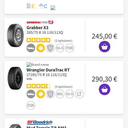
Grabber X3
285/75 R 16 116/113Q
245,00 €
2
opiniones
Wrangler DuraTrac RT
LT285/75 R 16 116/113Q
290,30 €
WRL
5
opiniones
Mud Terrain T/A KM3