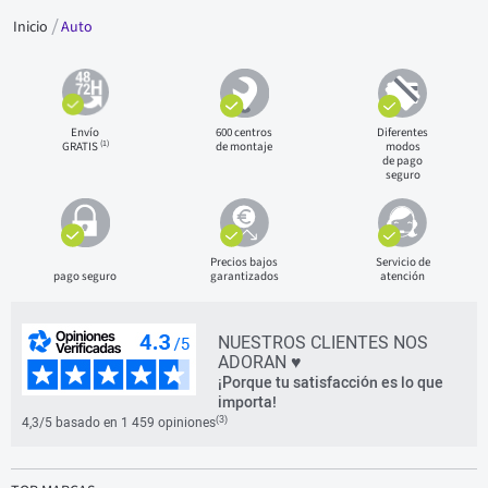
Inicio
Auto
Envío
600 centros
Diferentes
(1)
GRATIS
de montaje
modos
de pago
seguro
Precios bajos
Servicio de
pago seguro
garantizados
atención
NUESTROS CLIENTES NOS
ADORAN ♥
¡Porque tu satisfacción es lo que
importa!
(3)
4,3/5 basado en 1 459 opiniones