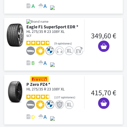
Eagle F1 SuperSport EDR *
HL 275/35 R 23 108Y XL
349,60 €
SCT
9
opiniones
P Zero PZ4 *
HL 275/35 R 23 108Y XL
415,70 €
137
opiniones