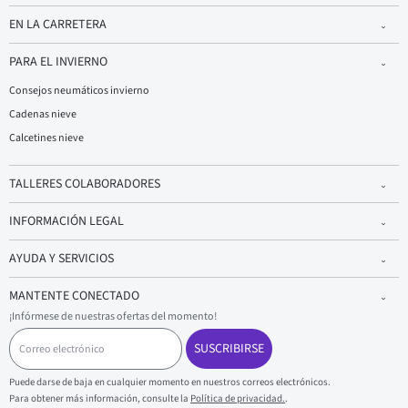
EN LA CARRETERA
PARA EL INVIERNO
Consejos neumáticos invierno
Cadenas nieve
Calcetines nieve
TALLERES COLABORADORES
INFORMACIÓN LEGAL
AYUDA Y SERVICIOS
MANTENTE CONECTADO
¡Infórmese de nuestras ofertas del momento!
C
o
SUSCRIBIRSE
r
r
Puede darse de baja en cualquier momento en nuestros correos electrónicos.
e
Para obtener más información, consulte la
Política de privacidad.
.
o