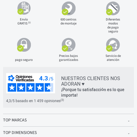
Envío
600 centros
Diferentes
(1)
GRATIS
de montaje
modos
de pago
seguro
Precios bajos
Servicio de
pago seguro
garantizados
atención
NUESTROS CLIENTES NOS
ADORAN ♥
¡Porque tu satisfacción es lo que
importa!
(3)
4,3/5 basado en 1 459 opiniones
TOP MARCAS
TOP DIMENSIONES