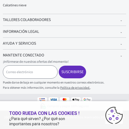
Calcetines nieve
TALLERES COLABORADORES
INFORMACIÓN LEGAL
AYUDA Y SERVICIOS
MANTENTE CONECTADO
¡Infórmese de nuestras ofertas del momento!
C
o
SUSCRIBIRSE
r
r
Puede darse de baja en cualquier momento en nuestros correos electrónicos.
e
Para obtener más información, consulte la
Política de privacidad.
.
o
e
l
e
Compras y pagos 100% seguros
c
t
TODO RUEDA CON LAS COOKIES !
1001Neumaticos - Copyright 2025 - Todos los derechos reservados 1001Neumaticos
r
¿Para qué sirven? ¿Por qué son
ó
importantes para nosotros?
n