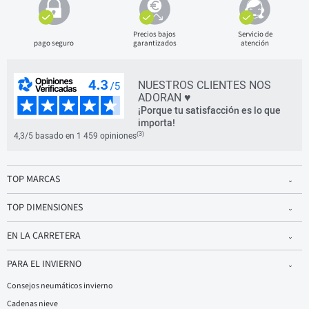
Precios bajos
Servicio de
pago seguro
garantizados
atención
NUESTROS CLIENTES NOS
ADORAN ♥
¡Porque tu satisfacción es lo que
importa!
(3)
4,3/5 basado en 1 459 opiniones
TOP MARCAS
TOP DIMENSIONES
EN LA CARRETERA
PARA EL INVIERNO
Consejos neumáticos invierno
Cadenas nieve