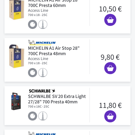
700C Presta 60mm
10,50 €
Access Line
700 x 18 - 25C
MICHELIN A1 Air Stop 28"
700C Presta 48mm
9,80 €
Access Line
700 x 18 - 25C
SCHWALBE SV 20 Extra Light
27/28" 700 Presta 40mm
11,80 €
700 x 18C - 25C