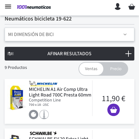
Mi ces
Neumáticos bicicleta 19-622
MI DIMENSIÓN DE BICI
AFINAR RESULTADOS
9
Productos
MICHELIN A1 Air Comp Ultra
Light Road 700C Presta 60mm
11,90 €
Competition Line
700 x 18 - 25C
SCHWALBE SV 20 Extra Light