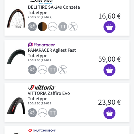
DELI TIRE SA-249 Conzeta
Tubetype
16,60 €
700x25C (25-622)
PANARACER Agilest Fast
Tubetype
59,00 €
700x25C (25-622)
VITTORIA Zaffiro Evo
Tubetype
23,90 €
700x25C (25-622)