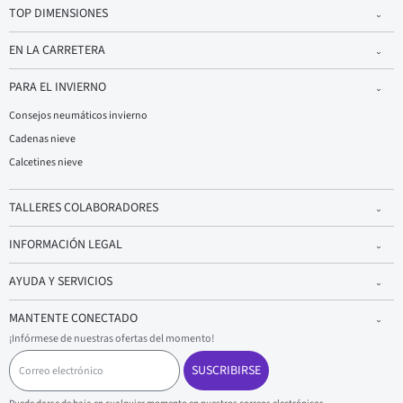
TOP DIMENSIONES
EN LA CARRETERA
PARA EL INVIERNO
Consejos neumáticos invierno
Cadenas nieve
Calcetines nieve
TALLERES COLABORADORES
INFORMACIÓN LEGAL
AYUDA Y SERVICIOS
MANTENTE CONECTADO
¡Infórmese de nuestras ofertas del momento!
C
o
SUSCRIBIRSE
r
r