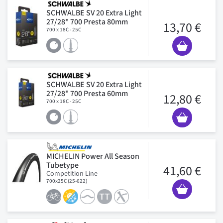
SCHWALBE SV 20 Extra Light
27/28" 700 Presta 80mm
13,70 €
700 x 18C - 25C
SCHWALBE SV 20 Extra Light
27/28" 700 Presta 60mm
12,80 €
700 x 18C - 25C
MICHELIN Power All Season
Tubetype
41,60 €
Competition Line
700x25C (25-622)