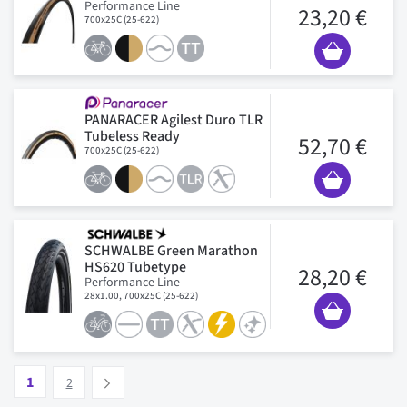
Performance Line
23,20 €
700x25C (25-622)
PANARACER Agilest Duro TLR
Tubeless Ready
52,70 €
700x25C (25-622)
SCHWALBE Green Marathon
HS620 Tubetype
28,20 €
Performance Line
28x1.00, 700x25C (25-622)
Pagina
Vous lisez actuellement la page
Pagina
1
Suivant
2