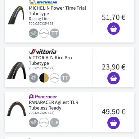
MICHELIN Power Time Trial
Tubetype
51,70 €
Racing Line
700x25C (25-622)
VITTORIA Zaffiro Pro
Tubetype
23,90 €
700x25C (25-622)
PANARACER Agilest TLR
Tubeless Ready
49,50 €
700x25C (25-622)