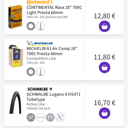
CONTINENTAL Race 28" 700C
Light Presta 60mm
12,80 €
700 x 20 - 25C (20-622>25-630)
MICHELIN A1 Air Comp 28"
700C Presta 48mm
11,80 €
Competition Line
700 x 18 - 25C
SCHWALBE Lugano II HS471
Tubetype
16,70 €
Active Line
700x25C (25-622)