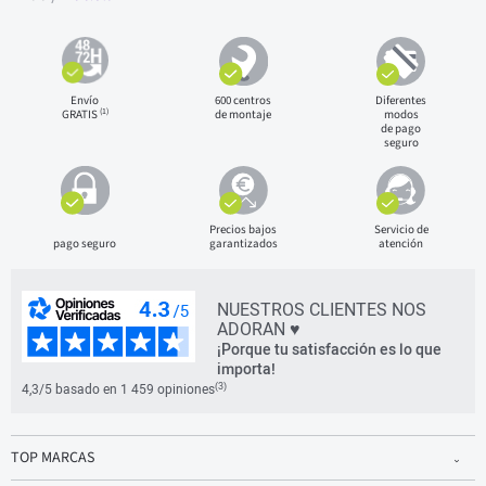
Envío
600 centros
Diferentes
(1)
GRATIS
de montaje
modos
de pago
seguro
Precios bajos
Servicio de
pago seguro
garantizados
atención
NUESTROS CLIENTES NOS
ADORAN ♥
¡Porque tu satisfacción es lo que
importa!
(3)
4,3/5 basado en 1 459 opiniones
TOP MARCAS