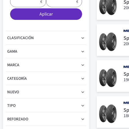
Sp
20
Aplicar
Sp
CLASIFICACIÓN
20
GAMA
MARCA
Sp
CATEGORÍA
19
NUEVO
TIPO
Sp
18
REFORZADO