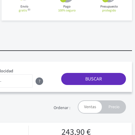
Envío
Pago
Presupuesto
(1)
gratis
100% seguro
protegido
locidad
BUSCAR
?
Ordenar :
243,90 €