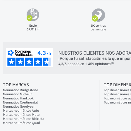
Envío
600 centros
(1)
GRATIS
de montaje
NUESTROS CLIENTES NOS ADORA
¡Porque tu satisfacción es lo que impor
(3)
4,3/5 basado en 1 459 opiniones
TOP MARCAS
TOP DIMENS
Neumático Bridgestone
Top dimensiones 
Neumático Michelin
Top dimensiones
Neumático Hankook
Top neumáticos a
Neumático Continental
Top neumáticos 
Neumático Goodyear
Marcas neumáticos Auto
Marcas neumáticos Moto
Marcas neumáticos Bicicleta
Marcas neumáticos Quad