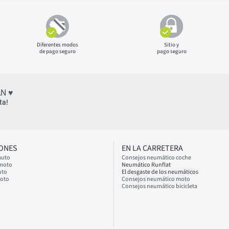
Diferentes modos
Sitio y
de pago seguro
pago seguro
N ♥
ta!
IONES
EN LA CARRETERA
auto
Consejos neumático coche
 moto
Neumático Runflat
uto
El desgaste de los neumáticos
moto
Consejos neumático moto
Consejos neumático bicicleta