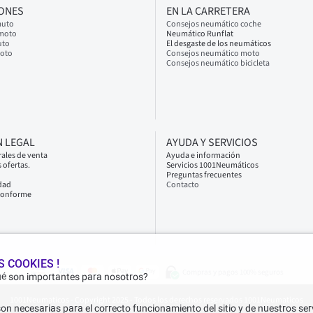
IONES
EN LA CARRETERA
auto
Consejos neumático coche
 moto
Neumático Runflat
uto
El desgaste de los neumáticos
moto
Consejos neumático moto
Consejos neumático bicicleta
 LEGAL
AYUDA Y SERVICIOS
ales de venta
Ayuda e información
 ofertas.
Servicios 1001Neumáticos
Preguntas frecuentes
idad
Contacto
 conforme
 COOKIES !
Compras y pagos 100% seguros
ué son importantes para nosotros?
1001Neumaticos - Copyright 2025 - Todos los derechos reservados 1001Neumaticos
on necesarias para el correcto funcionamiento del sitio y de nuestros serv