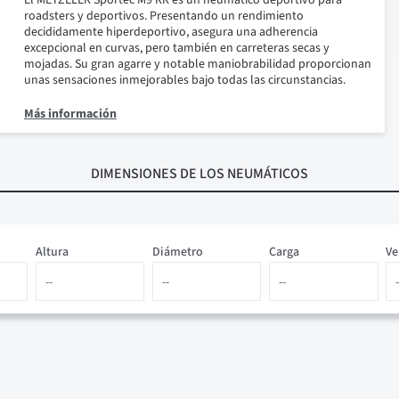
El METZELER Sportec M9 RR es un neumático deportivo para
roadsters y deportivos. Presentando un rendimiento
decididamente hiperdeportivo, asegura una adherencia
excepcional en curvas, pero también en carreteras secas y
mojadas. Su gran agarre y notable maniobrabilidad proporcionan
unas sensaciones inmejorables bajo todas las circunstancias.
Más información
DIMENSIONES
DE LOS NEUMÁTICOS
Altura
Diámetro
Carga
Ve