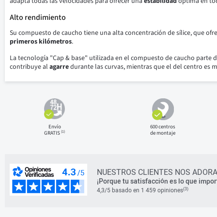
adapta todas las velocidades para ofrecer una
estabilidad
óptima en tod
Alto rendimiento
Su compuesto de caucho tiene una alta concentración de sílice, que ofr
primeros kilómetros
.
La tecnología "Cap & base" utilizada en el compuesto de caucho parte d
contribuye al
agarre
durante las curvas, mientras que el del centro es m
Envío
600 centros
(1)
GRATIS
de montaje
NUESTROS CLIENTES NOS ADORA
¡Porque tu satisfacción es lo que impor
(3)
4,3/5 basado en 1 459 opiniones