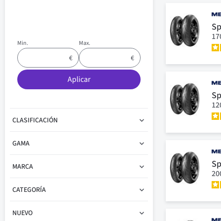
Sp
17
Min.
Max.
Aplicar
Sp
12
CLASIFICACIÓN
GAMA
Sp
MARCA
20
CATEGORÍA
NUEVO