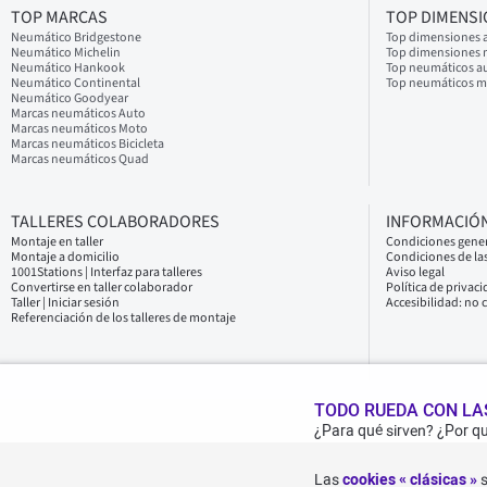
TOP MARCAS
TOP DIMENS
Neumático Bridgestone
Top dimensiones 
Neumático Michelin
Top dimensiones
Neumático Hankook
Top neumáticos a
Neumático Continental
Top neumáticos 
Neumático Goodyear
Marcas neumáticos Auto
Marcas neumáticos Moto
Marcas neumáticos Bicicleta
Marcas neumáticos Quad
TALLERES COLABORADORES
INFORMACIÓN
Montaje en taller
Condiciones gener
Montaje a domicilio
Condiciones de las
1001Stations | Interfaz para talleres
Aviso legal
Convertirse en taller colaborador
Política de privac
Taller | Iniciar sesión
Accesibilidad: no
Referenciación de los talleres de montaje
TODO RUEDA CON LAS
¿Para qué sirven? ¿Por q
Las
cookies « clásicas »
s