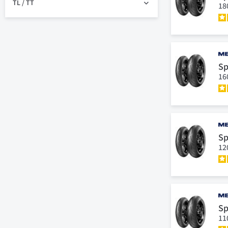
TL / TT
18
Sp
16
Sp
12
Sp
11