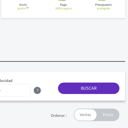
Envío
Pago
Presupuesto
(1)
gratis
100% seguro
protegido
locidad
BUSCAR
?
Ordenar :