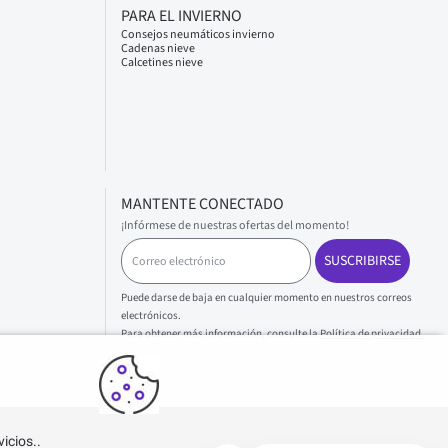
PARA EL INVIERNO
Consejos neumáticos invierno
Cadenas nieve
Calcetines nieve
MANTENTE CONECTADO
¡Infórmese de nuestras ofertas del momento!
C
SUSCRIBIRSE
o
r
r
Puede darse de baja en cualquier momento en nuestros correos
e
electrónicos.
o
Para obtener más información, consulte la
Política de privacidad.
.
e
l
e
c
t
icios..
r