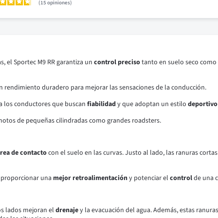
15
opiniones
as, el Sportec M9 RR garantiza un
control preciso
tanto en suelo seco como
 rendimiento duradero para mejorar las sensaciones de la conducción.
ra los conductores que buscan
fiabilidad
y que adoptan un estilo
deportivo
motos de pequeñas cilindradas como grandes roadsters.
rea de contacto
con el suelo en las curvas. Justo al lado, las ranuras corta
a proporcionar una
mejor retroalimentación
y potenciar el
control
de una c
os lados mejoran el
drenaje
y la evacuación del agua. Además, estas ranuras