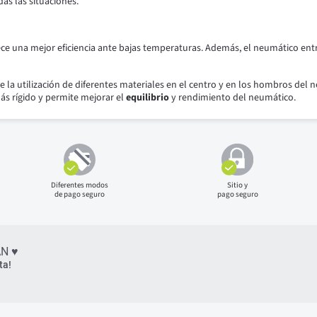
as las situaciones.
ece una mejor eficiencia ante bajas temperaturas. Además, el neumático en
e la utilización de diferentes materiales en el centro y en los hombros d
ás rígido y permite mejorar el
equilibrio
y rendimiento del neumático.
Diferentes modos
Sitio y
de pago seguro
pago seguro
N ♥
ta!