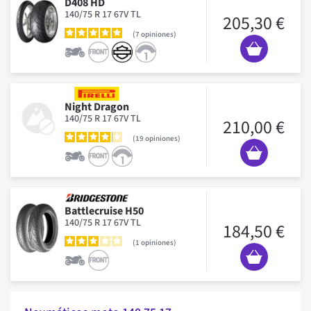
D408 HD
140/75 R 17 67V TL
205,30 €
7
opiniones
Night Dragon
140/75 R 17 67V TL
210,00 €
19
opiniones
Battlecruise H50
140/75 R 17 67V TL
184,50 €
1
opiniones