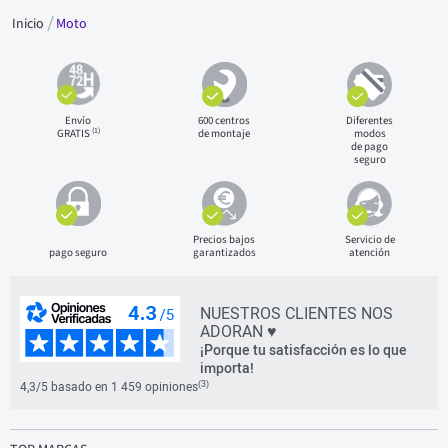
Inicio
Moto
Envío
600 centros
Diferentes
(1)
GRATIS
de montaje
modos
de pago
seguro
Precios bajos
Servicio de
pago seguro
garantizados
atención
NUESTROS CLIENTES NOS
ADORAN ♥
¡Porque tu satisfacción es lo que
importa!
(3)
4,3/5 basado en 1 459 opiniones