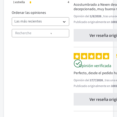
1
estrella
4
Acostumbrado a Nexen desd
decepcionado, muy buena re
Ordenar las opiniones
Opinión del
1/8/2026
, tras una 
Publicado originalmente en
1001
Ver reseña orig
Opinión verificada
Perfecto, desde el pedido ha
Opinión del
17/7/2026
, tras una
Publicado originalmente en
1001
Ver reseña orig