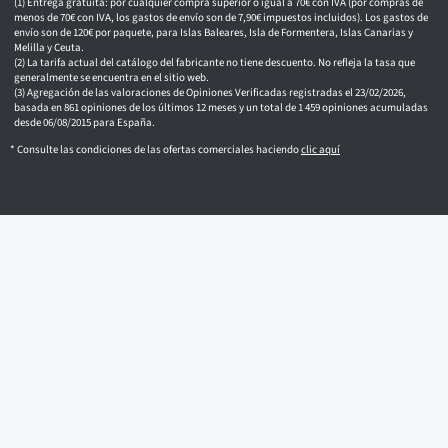
c
Entrega gratuita: por cualquier compra superior o igual a 70€ con IVA (por compras de
o
menos de 70€ con IVA, los gastos de envío son de 7,90€ impuestos incluidos). Los gastos de
envío son de 120€ por paquete, para Islas Baleares, Isla de Formentera, Islas Canarias y
Melilla y Ceuta.
La tarifa actual del catálogo del fabricante no tiene descuento. No refleja la tasa que
generalmente se encuentra en el sitio web.
Agregación de las valoraciones de Opiniones Verificadas registradas el 23/02/2026,
basada en 861 opiniones de los últimos 12 meses y un total de 1 459 opiniones acumuladas
desde 06/08/2015 para España.
* Consulte las condiciones de las ofertas comerciales haciendo
clic aquí