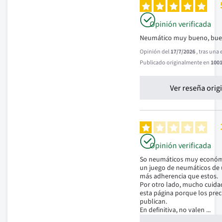
Opinión verificada
Neumático muy bueno, buena
Opinión del
17/7/2026
, tras una
Publicado originalmente en
1001
Ver reseña orig
Opinión verificada
So neumáticos muy económic
un juego de neumáticos de 
más adherencia que estos.

Por otro lado, mucho cuidad
esta página porque los preci
publican.

En definitiva, no valen 
...