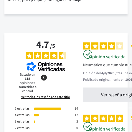
su viaje, por ejemplo, a su lugar de trabajo.
4.7
/
5
Opinión verificada
Neumático que cumple nues
Opinión del
4/8/2026
, tras una 
Basado en
118
Publicado originalmente en
1001
opiniones
sometidas a
control
Ver reseña orig
Ver todas las reseñas de este sitio
5
estrellas
94
4
estrellas
17
3
estrellas
3
2
estrellas
0
Opinión verificada