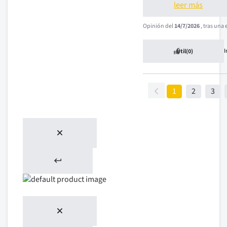
leer más
Opinión del
14/7/2026
, tras una
Útil
(0)
1
2
3