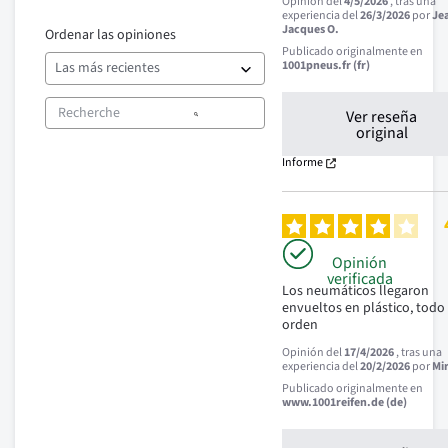
Opinión del
4/5/2026
, tras una
experiencia del
26/3/2026
por
Je
Jacques O.
Ordenar las opiniones
Publicado originalmente en
1001pneus.fr (fr)
Ver reseña
original
Informe
Opinión
verificada
Los neumáticos llegaron 
envueltos en plástico, todo 
orden
Opinión del
17/4/2026
, tras una
experiencia del
20/2/2026
por
Mi
Publicado originalmente en
www.1001reifen.de (de)