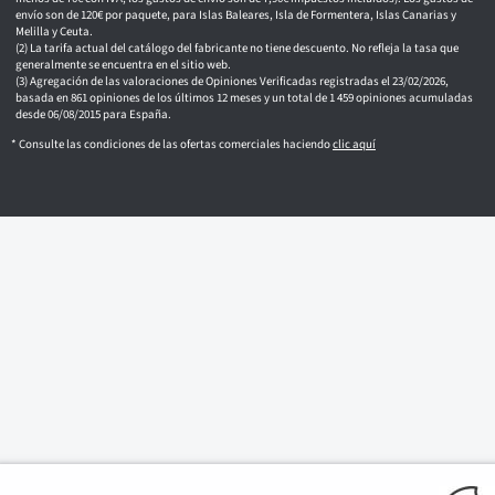
o
envío son de 120€ por paquete, para Islas Baleares, Isla de Formentera, Islas Canarias y
Melilla y Ceuta.
La tarifa actual del catálogo del fabricante no tiene descuento. No refleja la tasa que
generalmente se encuentra en el sitio web.
Agregación de las valoraciones de Opiniones Verificadas registradas el 23/02/2026,
basada en 861 opiniones de los últimos 12 meses y un total de 1 459 opiniones acumuladas
desde 06/08/2015 para España.
* Consulte las condiciones de las ofertas comerciales haciendo
clic aquí