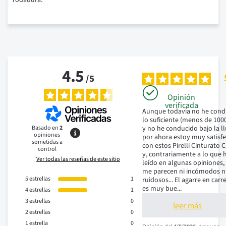
rodadura.
4.5
/
5
Opinión
verificada
Aunque todavía no he cond
lo suficiente (menos de 1000
Basado en
2
y no he conducido bajo la llu
opiniones
por ahora estoy muy satisfe
sometidas a
con estos Pirelli Cinturato C
control
y, contrariamente a lo que h
Ver todas las reseñas de este sitio
leído en algunas opiniones, 
me parecen ni incómodos ni
5
estrellas
1
ruidosos... El agarre en carre
es muy bue
...
4
estrellas
1
3
estrellas
0
leer más
2
estrellas
0
1
estrella
0