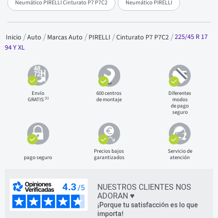
Neumático PIRELLI Cinturato P7 P7C2
Neumático PIRELLI
225/45 R 17
Inicio
Auto
Marcas Auto
PIRELLI
Cinturato P7 P7C2
94 Y XL
Envío
600 centros
Diferentes
(1)
GRATIS
de montaje
modos
de pago
seguro
Precios bajos
Servicio de
pago seguro
garantizados
atención
NUESTROS CLIENTES NOS
ADORAN ♥
¡Porque tu satisfacción es lo que
importa!