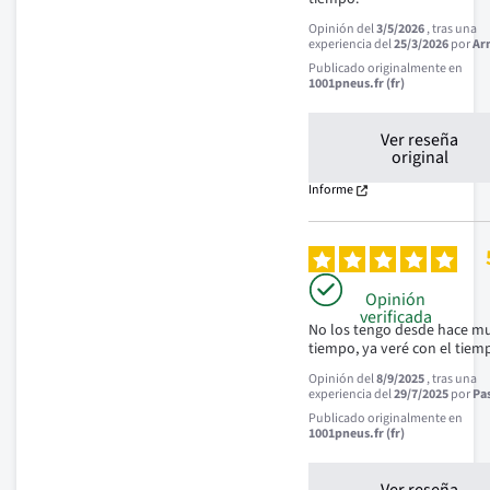
Opinión del
3/5/2026
, tras una
experiencia del
25/3/2026
por
Ar
Publicado originalmente en
1001pneus.fr (fr)
Ver reseña
original
Informe
Opinión
verificada
No los tengo desde hace mu
tiempo, ya veré con el tiem
Opinión del
8/9/2025
, tras una
experiencia del
29/7/2025
por
Pas
Publicado originalmente en
1001pneus.fr (fr)