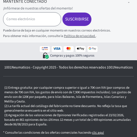
MANTENTE CONECTADO
¡Infórmese de nuestras ofertas del momento!
C
o
SUSCRIBIRSE
r
r
Puede darse de baja en cualquier momento en nuestros correos electrónicos.
e
Para obtener más información, consulte la
Política de privacidad.
.
o
e
l
e
Compras y pagos 100% seguros
c
t
1001Neumaticos - Copyright 2025 - Todos los derechos reservados 1001Neumaticos
r
ó
n
i
c
Entrega gratuita: por cualquier compra superior o igual a 70€ con IVA (por compras de
o
menos de 70€ con IVA, los gastos de envío son de 7,90€ impuestos incluidos). Los gastos de
envío son de 120€ por paquete, para Islas Baleares, Isla de Formentera, Islas Canarias y
Melilla y Ceuta.
La tarifa actual del catálogo del fabricante no tiene descuento. No refleja la tasa que
generalmente se encuentra en el sitio web.
Agregación de las valoraciones de Opiniones Verificadas registradas el 23/02/2026,
basada en 861 opiniones de los últimos 12 meses y un total de 1 459 opiniones acumuladas
desde 06/08/2015 para España.
* Consulte las condiciones de las ofertas comerciales haciendo
clic aquí