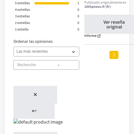
Publicado originalmente en
5
estrellas
1
1001pneus.fr (fr)
4
estrellas
0
3
estrellas
0
Ver reseña
2
estrellas
0
original
1
estrella
0
Informe
Ordenar las opiniones
1