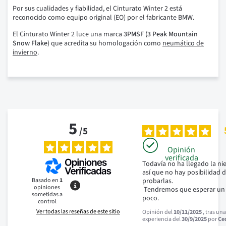
Por sus cualidades y fiabilidad, el Cinturato Winter 2 está
reconocido como equipo original (EO) por el fabricante BMW.
El Cinturato Winter 2 luce una marca
3PMSF (3 Peak Mountain
Snow Flake
) que acredita su homologación como
neumático de
invierno
.
5
/
5
Opinión
verificada
Todavía no ha llegado la nie
así que no hay posibilidad d
Basado en
1
probarlas.

opiniones
 Tendremos que esperar un 
sometidas a
poco.
control
Ver todas las reseñas de este sitio
Opinión del
10/11/2025
, tras un
experiencia del
30/9/2025
por
Ced