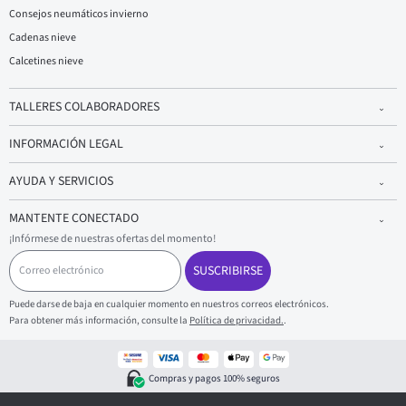
Consejos neumáticos invierno
Cadenas nieve
Calcetines nieve
TALLERES COLABORADORES
INFORMACIÓN LEGAL
AYUDA Y SERVICIOS
MANTENTE CONECTADO
¡Infórmese de nuestras ofertas del momento!
C
o
SUSCRIBIRSE
r
r
Puede darse de baja en cualquier momento en nuestros correos electrónicos.
e
Para obtener más información, consulte la
Política de privacidad.
.
o
e
l
e
Compras y pagos 100% seguros
c
t