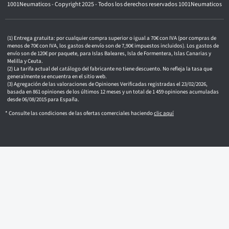
1001Neumaticos - Copyright 2025 - Todos los derechos reservados 1001Neumaticos
r
ó
n
i
c
Entrega gratuita: por cualquier compra superior o igual a 70€ con IVA (por compras de
o
menos de 70€ con IVA, los gastos de envío son de 7,90€ impuestos incluidos). Los gastos de
envío son de 120€ por paquete, para Islas Baleares, Isla de Formentera, Islas Canarias y
Melilla y Ceuta.
La tarifa actual del catálogo del fabricante no tiene descuento. No refleja la tasa que
generalmente se encuentra en el sitio web.
Agregación de las valoraciones de Opiniones Verificadas registradas el 23/02/2026,
basada en 861 opiniones de los últimos 12 meses y un total de 1 459 opiniones acumuladas
desde 06/08/2015 para España.
* Consulte las condiciones de las ofertas comerciales haciendo
clic aquí