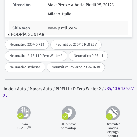
Dirección
Viale Piero e Alberto Pirelli 25, 20126
Milano, Italia
Sitio web
www.pirelli.com
TE PODRÍA GUSTAR
Neumático 235/40 R18
Neumático 235/40 R18 95 V
Neumático PIRELLI P Zero Winter 2
Neumático PIRELLI
Neumático invierno
Neumático invierno 235/40 R18
235/40 R 18 95 V
Inicio
Auto
Marcas Auto
PIRELLI
P Zero Winter 2
XL
Envío
600 centros
Diferentes
(1)
GRATIS
de montaje
modos
de pago
seguro