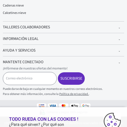
Cadenas nieve
Calcetines nieve
TALLERES COLABORADORES
INFORMACIÓN LEGAL
AYUDA Y SERVICIOS
MANTENTE CONECTADO
¡Infórmese de nuestras ofertas del momento!
C
o
SUSCRIBIRSE
r
r
Puede darse de baja en cualquier momento en nuestros correos electrónicos.
e
Para obtener más información, consulte la
Política de privacidad.
.
o
e
l
e
Compras y pagos 100% seguros
c
t
TODO RUEDA CON LAS COOKIES !
1001Neumaticos - Copyright 2025 - Todos los derechos reservados 1001Neumaticos
r
¿Para qué sirven? ¿Por qué son