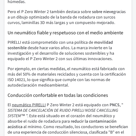
húmedas.
Pero el P Zero Winter 2 también destaca sobre
sobre nieve
gracias
a un dibujo optimizado de la banda de rodadura con surcos
curvos, laminillas 3D más largas y un compuesto mejorado.
Un neumático fiable y respetuoso con el medio ambiente
PIRELLI está comprometido con una política de
movilidad
sostenible
desde hace varios años. La marca invierte en la
investigación y el desarrollo de soluciones sostenibles y ha
equipado el P Zero Winter 2 con sus últimas innovaciones.
Por ejemplo, en ciertas medidas, el neumático está fabricado con
más del 50% de materiales reciclados y cuenta con la certificación
ISO 14021, lo que significa que cumple con las normas de
autodeclaración medioambiental.
Conducción confortable en todas las condiciones
El
neumático PIRELLI
P Zero Winter 2 está equipado con
PNCS
, "
SISTEMA DE CANCELACIÓN DE RUIDO PIRELLI NOISE CANCELLING
SYSTEM™
". Este está situado en el corazón del neumático y
absorbe el ruido de rodadura para
reducir la contaminación
acústica
al mínimo. Como resultado, los conductores se benefician
de una experiencia de conducción silenciosa, clasificada "B" en el