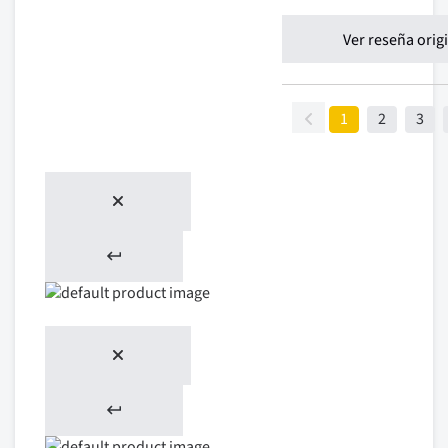
Ver reseña orig
1
2
3