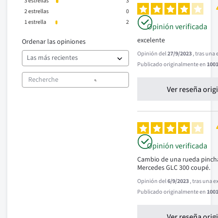
3
estrellas
3
2
estrellas
0
1
estrella
2
Opinión verificada
excelente
Ordenar las opiniones
Opinión del
27/9/2023
, tras una
Publicado originalmente en
1001
Ver reseña orig
Opinión verificada
Cambio de una rueda pincha
Mercedes GLC 300 coupé.
Opinión del
6/9/2023
, tras una 
Publicado originalmente en
1001
Ver reseña orig