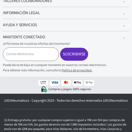
TALLERES COLABORADORES
INFORMACIÓN LEGAL
AYUDA Y SERVICIOS
MANTENTE CONECTADO
¡Infórmese de nuestras ofertas del momento!
C
o
SUSCRIBIRSE
r
r
Puede darse de baja en cualquier momento en nuestros correos electrónicos.
e
Para obtener más información, consulte la
Política de privacidad.
.
o
e
l
e
Compras y pagos 100% seguros
c
t
1001Neumaticos - Copyright 2025 - Todos los derechos reservados 1001Neumaticos
r
ó
n
i
c
Entrega gratuita: por cualquier compra superior o igual a 70€ con IVA (por compras de
o
menos de 70€ con IVA, los gastos de envío son de 7,90€ impuestos incluidos). Los gastos de
envío son de 120€ por paquete, para Islas Baleares, Isla de Formentera, Islas Canarias y