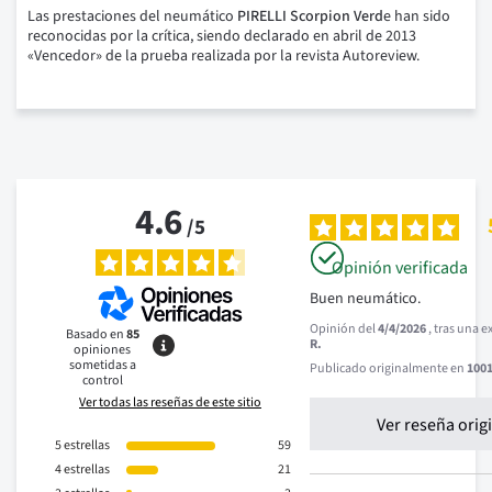
Las prestaciones del neumático
PIRELLI Scorpion Verd
e han sido
reconocidas por la crítica, siendo declarado en abril de 2013
«Vencedor» de la prueba realizada por la revista Autoreview.
4.6
/
5
Opinión verificada
Buen neumático.
Opinión del
4/4/2026
, tras una 
Basado en
85
R.
opiniones
sometidas a
Publicado originalmente en
1001
control
Ver todas las reseñas de este sitio
Ver reseña orig
5
estrellas
59
4
estrellas
21