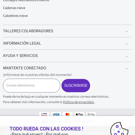
Consejos neumáticos invierno
Cadenas nieve
Calcetines nieve
TALLERES COLABORADORES
INFORMACIÓN LEGAL
AYUDA Y SERVICIOS
MANTENTE CONECTADO
¡Infórmese de nuestras ofertas del momento!
C
o
SUSCRIBIRSE
r
r
Puede darse de baja en cualquier momento en nuestros correos electrónicos.
e
Para obtener más información, consulte la
Política de privacidad.
.
o
e
l
e
Compras y pagos 100% seguros
c
t
TODO RUEDA CON LAS COOKIES !
1001Neumaticos - Copyright 2025 - Todos los derechos reservados 1001Neumaticos
r
¿Para qué sirven? ¿Por qué son