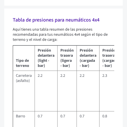
Tabla de presiones para neumáticos 4x4
Aquí tienes una tabla resumen de las presiones
recomendadas para tus neumáticos 4x4 según el tipo de
terreno y el nivel de carga:
Presión
Presión
Presión
Presión
delantera
trasera
delantera
trasera
Tipo de
(light -
(ligera
(cargada
(cargada
terreno
bar)
- bar)
- bar)
- bar)
C
Carretera
2.2
2.2
2.2
2.3
A
(asfalto)
la
s
d
re
C
fr
Barro
0.7
0.7
0.7
0.8
Me
M
pa