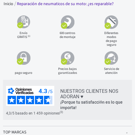
Inicio
Reparación de neumaticos de su moto: ¿es reparable?
Envío
600 centros
Diferentes
(1)
GRATIS
de montaje
modos
de pago
seguro
Precios bajos
Servicio de
pago seguro
garantizados
atención
NUESTROS CLIENTES NOS
ADORAN ♥
¡Porque tu satisfacción es lo que
importa!
(3)
4,3/5 basado en 1 459 opiniones
TOP MARCAS