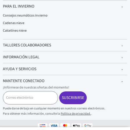
PARA EL INVIERNO
Consejos neumáticos invierno
Cadenas nieve
Calcetines nieve
TALLERES COLABORADORES
INFORMACIÓN LEGAL
AYUDA Y SERVICIOS
MANTENTE CONECTADO
¡Infórmese de nuestras ofertas del momento!
C
o
SUSCRIBIRSE
r
r
Puede darse de baja en cualquier momento en nuestros correos electrónicos.
e
Para obtener más información, consulte la
Política de privacidad.
.
o
e
l