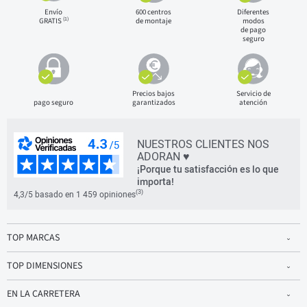
Envío
600 centros
Diferentes
(1)
GRATIS
de montaje
modos
de pago
seguro
Precios bajos
Servicio de
pago seguro
garantizados
atención
NUESTROS CLIENTES NOS
ADORAN ♥
¡Porque tu satisfacción es lo que
importa!
(3)
4,3/5 basado en 1 459 opiniones
TOP MARCAS
TOP DIMENSIONES
EN LA CARRETERA