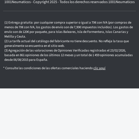
1001Neumaticos - Copyright 2025 - Todos los derechos reservados 1001Neumaticos
r
ó
n
i
c
Entrega gratuita: por cualquier compra superior o igual a 70€ con IVA (por compras de
o
menos de 70€ con IVA, los gastos de envío son de 7,90€ impuestos incluidos). Los gastos de
envío son de 120€ por paquete, para Islas Baleares, Isla de Formentera, Islas Canarias y
Melilla y Ceuta.
La tarifa actual del catálogo del fabricante no tiene descuento. No refleja la tasa que
generalmente se encuentra en el sitio web.
Agregación de las valoraciones de Opiniones Verificadas registradas el 23/02/2026,
basada en 861 opiniones de los últimos 12 meses y un total de 1 459 opiniones acumuladas
desde 06/08/2015 para España.
* Consulte las condiciones de las ofertas comerciales haciendo
clic aquí