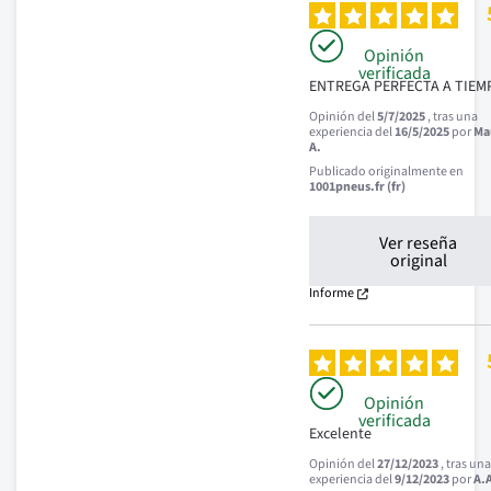
Opinión
verificada
ENTREGA PERFECTA A TIEM
Opinión del
5/7/2025
, tras una
experiencia del
16/5/2025
por
Ma
A.
Publicado originalmente en
1001pneus.fr (fr)
Ver reseña
original
Informe
Opinión
verificada
Excelente
Opinión del
27/12/2023
, tras un
experiencia del
9/12/2023
por
A.