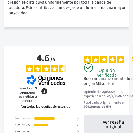
presión se distribuya uniformemente por toda la banda de
rodadura. Esto contribuye a
un desgaste uniforme
para
una mayor
longevidad
.
4.6
/
5
Opinión
verificada
Buen neumático montado d
origen Mitsubishi
Basado en
5
Opinión del
2/8/2026
, tras una
opiniones
experiencia del
24/6/2026
por
Pie
sometidas a
control
Publicado originalmente en
Ver todas las reseñas de este sitio
1001pneus.be (fr)
5
estrellas
3
Ver reseña
4
estrellas
2
original
3
estrellas
0