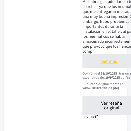
Me habría gustado darles ci
estrellas, ya que los neumát
que me entregaron me caus
una muy buena impresión. S
embargo, hubo problemas 
importantes durante la 
instalación en el taller: al pa
los neumáticos se habían 
almacenado incorrectamente
que provocó que los flancos
compr
...
leer más
Opinión del
28/10/2025
, tras un
experiencia del
19/9/2025
por
Vo
Publicado originalmente en
www.1001reifen.de (de)
Ver reseña
original
Informe