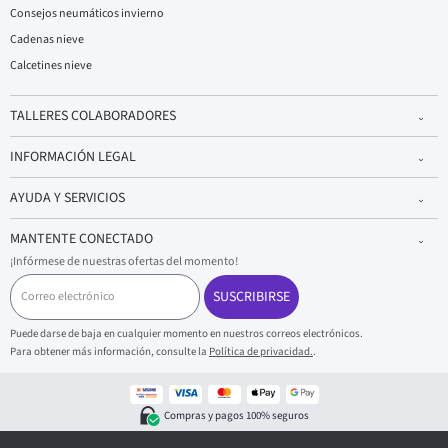
Consejos neumáticos invierno
Cadenas nieve
Calcetines nieve
TALLERES COLABORADORES
INFORMACIÓN LEGAL
AYUDA Y SERVICIOS
MANTENTE CONECTADO
¡Infórmese de nuestras ofertas del momento!
C
o
SUSCRIBIRSE
r
r
Puede darse de baja en cualquier momento en nuestros correos electrónicos.
e
Para obtener más información, consulte la
Política de privacidad.
.
o
e
l
e
Compras y pagos 100% seguros
c
t