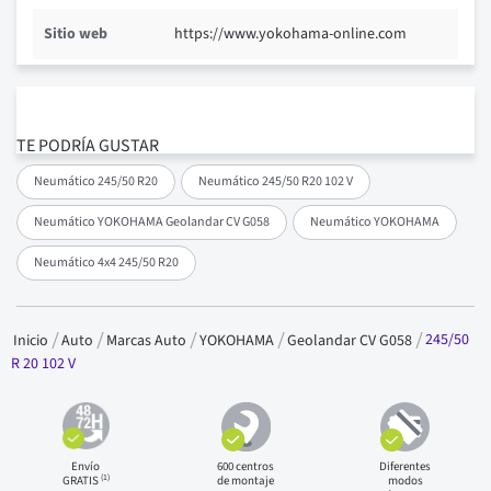
Sitio web
https://www.yokohama-online.com
TE PODRÍA GUSTAR
Neumático 245/50 R20
Neumático 245/50 R20 102 V
Neumático YOKOHAMA Geolandar CV G058
Neumático YOKOHAMA
Neumático 4x4 245/50 R20
245/50
Inicio
Auto
Marcas Auto
YOKOHAMA
Geolandar CV G058
R 20 102 V
Envío
600 centros
Diferentes
(1)
GRATIS
de montaje
modos