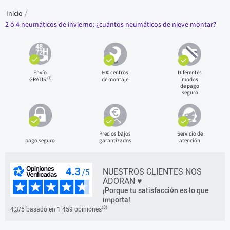
Inicio
2 ó 4 neumáticos de invierno: ¿cuántos neumáticos de nieve montar?
Envío
600 centros
Diferentes
(1)
GRATIS
de montaje
modos
de pago
seguro
Precios bajos
Servicio de
pago seguro
garantizados
atención
NUESTROS CLIENTES NOS
ADORAN ♥
¡Porque tu satisfacción es lo que
importa!
(3)
4,3/5 basado en 1 459 opiniones