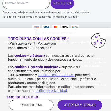
o
SUSCRIBIRSE
r
r
Puede darse de baja en cualquier momento en nuestros correos electrónicos.
e
Para obtener más información, consulte la
Política de privacidad.
.
o
e
l
e
Compras y pagos 100% seguros
c
t
TODO RUEDA CON LAS COOKIES !
1001Neumaticos - Copyright 2025 - Todos los derechos reservados 1001Neumaticos
r
¿Para qué sirven? ¿Por qué son
ó
importantes para nosotros?
n
i
Las
cookies « clásicas »
son necesarias para el correcto
c
Entrega gratuita: por cualquier compra superior o igual a 70€ con IVA (por compras de
funcionamiento del sitio y de nuestros servicios..
o
menos de 70€ con IVA, los gastos de envío son de 7,90€ impuestos incluidos). Los gastos de
envío son de 120€ por paquete, para Islas Baleares, Isla de Formentera, Islas Canarias y
Las
cookies « corazón fundente »
sujetas a su
Melilla y Ceuta.
consentimiento, son utilizadas por
La tarifa actual del catálogo del fabricante no tiene descuento. No refleja la tasa que
1001Neumaticos y
nuestros colaboradores
para medir
generalmente se encuentra en el sitio web.
nuestra audiencia, personalizar su experiencia, y ofrecerle
Agregación de las valoraciones de Opiniones Verificadas registradas el 23/02/2026,
productos y anuncios dirigidos.
basada en 861 opiniones de los últimos 12 meses y un total de 1 459 opiniones acumuladas
Para obtener más información o modificar sus opciones,
desde 06/08/2015 para España.
consulte nuestra
política de privacidad
.
* Consulte las condiciones de las ofertas comerciales haciendo
clic aquí
x Continuar sin aceptar
CONFIGURAR
ACEPTAR Y CERRAR