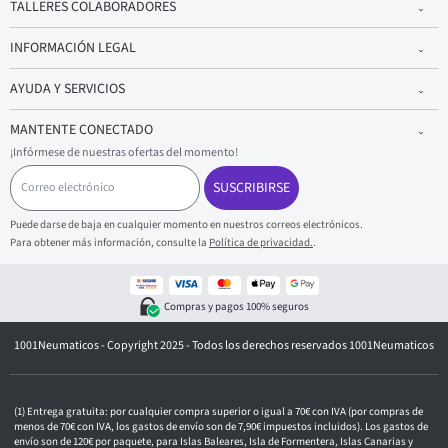
TALLERES COLABORADORES
INFORMACIÓN LEGAL
AYUDA Y SERVICIOS
MANTENTE CONECTADO
¡Infórmese de nuestras ofertas del momento!
C
o
SUSCRIBIRSE
r
r
Puede darse de baja en cualquier momento en nuestros correos electrónicos.
e
Para obtener más información, consulte la
Política de privacidad.
.
o
e
l
e
Compras y pagos 100% seguros
c
t
1001Neumaticos - Copyright 2025 - Todos los derechos reservados 1001Neumaticos
r
ó
n
i
c
Entrega gratuita: por cualquier compra superior o igual a 70€ con IVA (por compras de
o
menos de 70€ con IVA, los gastos de envío son de 7,90€ impuestos incluidos). Los gastos de
envío son de 120€ por paquete, para Islas Baleares, Isla de Formentera, Islas Canarias y