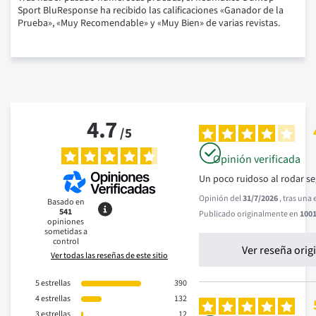
Sport BluResponse ha recibido las calificaciones «Ganador de la
Prueba», «Muy Recomendable» y «Muy Bien» de varias revistas.
4.7
/
5
Opinión verificada
Un poco ruidoso al rodar seg
Opinión del
31/7/2026
, tras una
Basado en
541
Publicado originalmente en
1001
opiniones
sometidas a
control
Ver reseña orig
Ver todas las reseñas de este sitio
5
estrellas
390
4
estrellas
132
3
estrellas
12