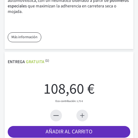
automovilística, con un neumático diseñado a partir de
polímeros
especiales
que maximizan la adherencia en carretera seca o
mojada.
Más información
(1)
ENTREGA
GRATUITA
108,60 €
1,75 €
AÑADIR AL CARRITO