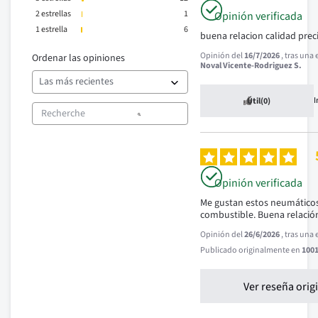
2
estrellas
1
Opinión verificada
1
estrella
6
buena relacion calidad prec
Opinión del
16/7/2026
, tras una
Ordenar las opiniones
Noval Vicente-Rodriguez S.
Útil
(0)
Opinión verificada
Me gustan estos neumáticos,
combustible. Buena relación
Opinión del
26/6/2026
, tras una
Publicado originalmente en
1001
Ver reseña orig