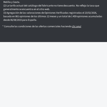
Melilla y Ceuta.
La tarifa actual del catálogo del fabricante no tiene descuento. No refleja la tasa que
generalmente se encuentra en el sitio web.
Agregación de las valoraciones de Opiniones Verificadas registradas el 23/02/2026,
basada en 861 opiniones de los últimos 12 meses y un total de 1 459 opiniones acumuladas
desde 06/08/2015 para España.
* Consulte las condiciones de las ofertas comerciales haciendo
clic aquí