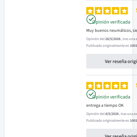
Opinión verificada
Muy buenos neumáticos, si
Opinión del
26/5/2026
, tras una
Publicado originalmente en
1001
Ver reseña orig
Opinión verificada
entrega a tiempo OK
Opinión del
4/5/2026
, tras una 
Publicado originalmente en
1001
Ver reseña orig