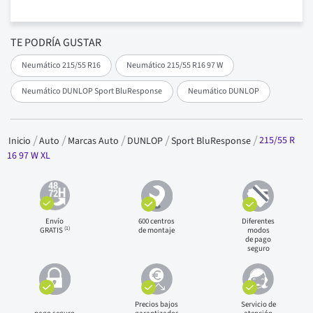
TE PODRÍA GUSTAR
Neumático 215/55 R16
Neumático 215/55 R16 97 W
Neumático DUNLOP Sport BluResponse
Neumático DUNLOP
215/55 R
Inicio
Auto
Marcas Auto
DUNLOP
Sport BluResponse
16 97 W XL
Envío
600 centros
Diferentes
(1)
GRATIS
de montaje
modos
de pago
seguro
Precios bajos
Servicio de