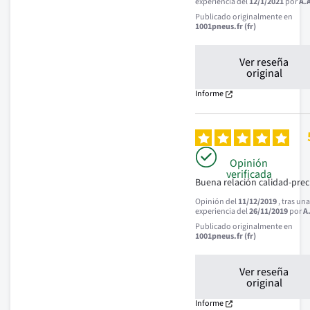
experiencia del
12/1/2021
por
A.
Publicado originalmente en
1001pneus.fr (fr)
Ver reseña
original
Informe
Opinión
verificada
Buena relación calidad-prec
Opinión del
11/12/2019
, tras un
experiencia del
26/11/2019
por
A
Publicado originalmente en
1001pneus.fr (fr)
Ver reseña
original
Informe