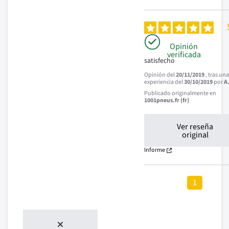
Opinión
verificada
satisfecho
Opinión del
20/11/2019
, tras un
experiencia del
30/10/2019
por
A
Publicado originalmente en
1001pneus.fr (fr)
Ver reseña
original
Informe
1