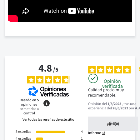
4.8
/
5
Opinión
verificada
Calidad precio muy 
recomendable.
Basado en
5
Opinión del
1/8/2023
, tras una
opiniones
experiencia del
28/6/2023
por
A.
sometidas a
control
Ver todas las reseñas de este sitio
Útil
(0)
5
estrellas
4
Informe
4
estrellas
1