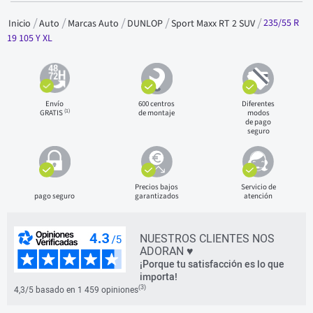
235/55 R
Inicio
Auto
Marcas Auto
DUNLOP
Sport Maxx RT 2 SUV
19 105 Y XL
Envío
600 centros
Diferentes
(1)
GRATIS
de montaje
modos
de pago
seguro
Precios bajos
Servicio de
pago seguro
garantizados
atención
NUESTROS CLIENTES NOS
ADORAN ♥
¡Porque tu satisfacción es lo que
importa!
(3)
4,3/5 basado en 1 459 opiniones