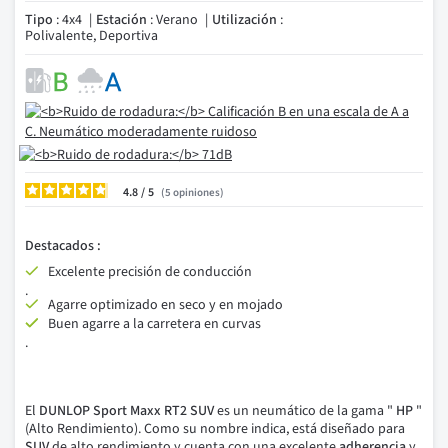
Tipo
: 4x4
Estación
: Verano
Utilización
:
Polivalente, Deportiva
4.8
/
5
opiniones
Destacados :
Excelente precisión de conducción
.
Agarre optimizado en seco y en mojado
Buen agarre a la carretera en curvas
.
El
DUNLOP Sport Maxx RT2 SUV
es un neumático de la gama "
HP
"
(Alto Rendimiento). Como su nombre indica, está diseñado para
SUV
de alto rendimiento y cuenta con una excelente
adherencia
y