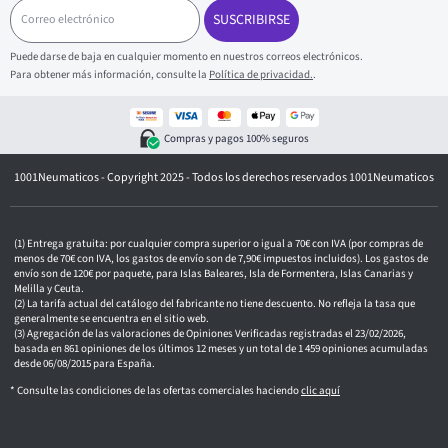
C
o
SUSCRIBIRSE
r
r
Puede darse de baja en cualquier momento en nuestros correos electrónicos.
e
Para obtener más información, consulte la
Política de privacidad.
.
o
e
l
e
Compras y pagos 100% seguros
c
t
1001Neumaticos - Copyright 2025 - Todos los derechos reservados 1001Neumaticos
r
ó
n
i
c
Entrega gratuita: por cualquier compra superior o igual a 70€ con IVA (por compras de
o
menos de 70€ con IVA, los gastos de envío son de 7,90€ impuestos incluidos). Los gastos de
envío son de 120€ por paquete, para Islas Baleares, Isla de Formentera, Islas Canarias y
Melilla y Ceuta.
La tarifa actual del catálogo del fabricante no tiene descuento. No refleja la tasa que
generalmente se encuentra en el sitio web.
Agregación de las valoraciones de Opiniones Verificadas registradas el 23/02/2026,
basada en 861 opiniones de los últimos 12 meses y un total de 1 459 opiniones acumuladas
desde 06/08/2015 para España.
* Consulte las condiciones de las ofertas comerciales haciendo
clic aquí