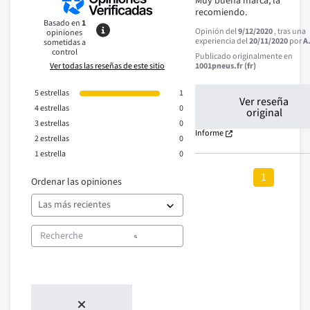
Muy buena marca, la 
recomiendo.
Basado en
1
Opinión del
9/12/2020
, tras una
opiniones
experiencia del
20/11/2020
por
A
sometidas a
control
Publicado originalmente en
Ver todas las reseñas de este sitio
1001pneus.fr (fr)
5
estrellas
1
Ver reseña
4
estrellas
0
original
3
estrellas
0
Informe
2
estrellas
0
1
estrella
0
1
Ordenar las opiniones