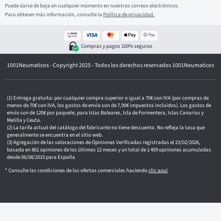
r
Puede darse de baja en cualquier momento en nuestros correos electrónicos.
e
Para obtener más información, consulte la
Política de privacidad.
.
o
e
l
e
Compras y pagos 100% seguros
c
t
1001Neumaticos - Copyright 2025 - Todos los derechos reservados 1001Neumaticos
r
ó
n
i
c
Entrega gratuita: por cualquier compra superior o igual a 70€ con IVA (por compras de
o
menos de 70€ con IVA, los gastos de envío son de 7,90€ impuestos incluidos). Los gastos de
envío son de 120€ por paquete, para Islas Baleares, Isla de Formentera, Islas Canarias y
Melilla y Ceuta.
La tarifa actual del catálogo del fabricante no tiene descuento. No refleja la tasa que
generalmente se encuentra en el sitio web.
Agregación de las valoraciones de Opiniones Verificadas registradas el 23/02/2026,
basada en 861 opiniones de los últimos 12 meses y un total de 1 459 opiniones acumuladas
desde 06/08/2015 para España.
* Consulte las condiciones de las ofertas comerciales haciendo
clic aquí