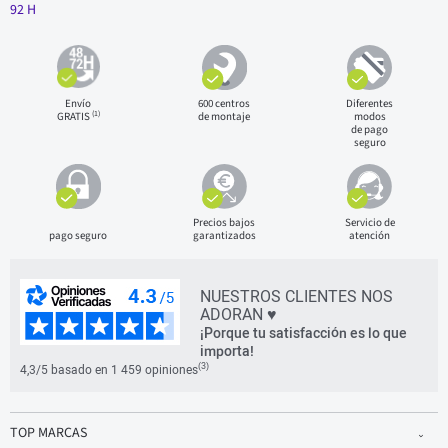
92 H
Envío
600 centros
Diferentes
(1)
GRATIS
de montaje
modos
de pago
seguro
Precios bajos
Servicio de
pago seguro
garantizados
atención
NUESTROS CLIENTES NOS
ADORAN ♥
¡Porque tu satisfacción es lo que
importa!
(3)
4,3/5 basado en 1 459 opiniones
TOP MARCAS