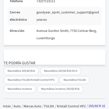
Teléfono
+3227115111
Correo
goodyear_eprel_customer_support@good
electrónico
year.eu
Dirección
Avenue Gordon Smith, 7750 Colmar-Berg,
Luxemburgo
TE PODRÍA GUSTAR
Neumático 205/60 R16
Neumático 205/60 R16 92 H
Neumático FULDA Kristall Control HP2
Neumático FULDA
Neumático invierno
Neumático invierno 205/60 R16
205/60 R 16
Inicio
Auto
Marcas Auto
FULDA
Kristall Control HP2